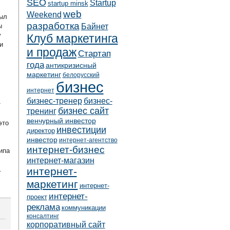
SEO
Startup
startup minsk
web
Weekend
был
разработка
Байнет
ы
у
Клуб маркетинга
и
и продаж
Стартап
года
антикризисный
маркетинг
белорусский
бизнес
интернет
бизнес-тренер
бизнес-
т
бизнес сайт
тренинг
венчурный инвестор
это
инвестиции
директор
инвестор
интернет-агентство
интернет-бизнес
ипа
интернет-магазин
.
интернет-
маркетинг
интернет-
интернет-
проект
реклама
коммуникации
консалтинг
корпоративный сайт