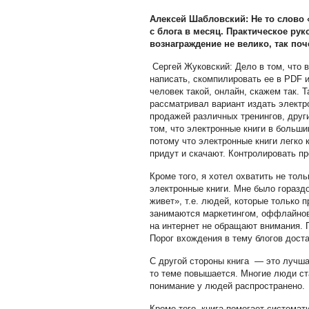
Алексей Шабловский: Не то слово «
с блога в месяц. Практическое рук
вознаграждение не велико, так по
Сергей Жуковский: Дело в том, что в
написать, скомпилировать ее в PDF 
человек такой, онлайн, скажем так. 
рассматривал вариант издать электр
продажей различных тренингов, других
том, что электронные книги в больш
потому что электронные книги легко 
придут и скачают. Контролировать пр
Кроме того, я хотел охватить не толь
электронные книги. Мне было гораздо
живет», т.е. людей, которые только 
занимаются маркетингом, оффлайнов
на интернет не обращают внимания. П
Порог вхождения в тему блогов доста
С другой стороны книга — это лучшая
то теме повышается. Многие люди ста
понимание у людей распространено.
Кроме того, книга помогает системат