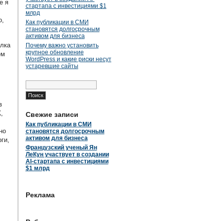
е я
стартапа с инвестициями $1
млрд
о,
Как публикации в СМИ
становятся долгосрочным
активом для бизнеса
олка
Почему важно установить
крупное обновление
ем
WordPress и какие риски несут
устаревшие сайты
Найти:
в
,
Свежие записи
Как публикации в СМИ
но
становятся долгосрочным
активом для бизнеса
ги,
Французский ученый Ян
ЛеКун участвует в создании
AI-стартапа с инвестициями
$1 млрд
Реклама