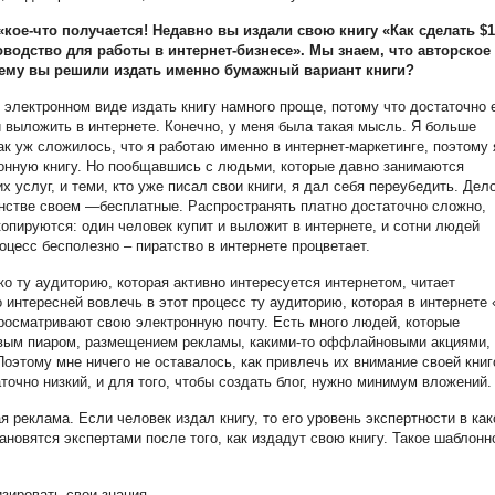
кое-что получается! Недавно вы издали свою книгу «Как сделать $1
оводство для работы в интернет-бизнесе».
Мы знаем, что авторское
чему вы решили издать именно бумажный вариант книги?
 электронном виде издать книгу намного проще, потому что достаточно 
и выложить в интернете. Конечно, у меня была такая мысль. Я больше
Так уж сложилось, что я работаю именно в интернет-маркетинге, поэтому 
онную книгу. Но пообщавшись с людьми, которые давно занимаются
 услуг, и теми, кто уже писал свои книги, я дал себя переубедить. Дело
инстве своем —бесплатные. Распространять платно достаточно сложно,
копируются: один человек купит и выложит в интернете, и сотни людей
оцесс бесполезно – пиратство в интернете процветает.
ко ту аудиторию, которая активно интересуется интернетом, читает
 интересней вовлечь в этот процесс ту аудиторию, которая в интернете 
просматривают свою электронную почту. Есть много людей, которые
ым пиаром, размещением рекламы, какими-то оффлайновыми акциями, 
оэтому мне ничего не оставалось, как привлечь их внимание своей книг
точно низкий, и для того, чтобы создать блог, нужно минимум вложений.
 реклама. Если человек издал книгу, то его уровень экспертности в как
новятся экспертами после того, как издадут свою книгу. Такое шаблонн
изировать свои знания.