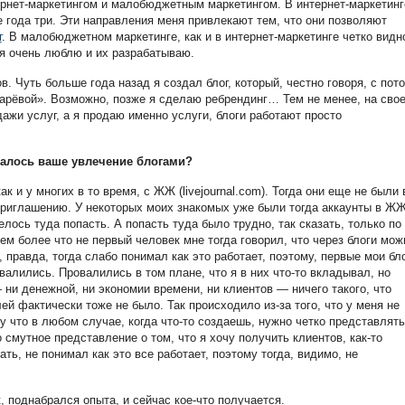
рнет-маркетингом и малобюджетным маркетингом. В интернет-маркетинг
 года три. Эти направления меня привлекают тем, что они позволяют
г
. В малобюджетном маркетинге, как и в интернет-маркетинге четко видн
 я очень люблю и их разрабатываю.
в. Чуть больше года назад я создал блог, который, честно говоря, с пот
арёвой». Возможно, позже я сделаю ребрендинг… Тем не менее, на сво
дажи услуг, а я продаю именно услуги, блоги работают просто
налось ваше увлечение блогами?
ак и у многих в то время, с ЖЖ (
livejournal
.
com
). Тогда они еще не были 
 приглашению. У некоторых моих знакомых уже были тогда аккаунты в ЖЖ
елось туда попасть. А попасть туда было трудно, так сказать, только по
тем более что не первый человек мне тогда говорил, что через блоги мож
, правда, тогда слабо понимал как это работает, поэтому, первые мои бло
овалились. Провалились в том плане, что я в них что-то вкладывал, но
ни денежной, ни экономии времени, ни клиентов — ничего такого, что
ей фактически тоже не было. Так происходило из-за того, что у меня не
му что в любом случае, когда что-то создаешь, нужно четко представлять
 смутное представление о том, что я хочу получить клиентов, как-то
лать, не понимал как это все работает, поэтому тогда, видимо, не
, поднабрался опыта, и сейчас кое-что получается.