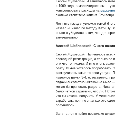
Сергей Жуковский: Я занимаюсь инте
с 1999 года, в малобюджетном — уже
контролировать расходы на
маркетин
сколько стоит тебе клиент. Эти вещи
Лет пять назад я увлекся темой блого
назвал «Бизнес по методу Кати Пушк
опыте я убедился в том, что для про
замечательно.
Алексей Шабловский: С чего начи
Сергей Жуковский: Начиналось все, к
свободной регистрации, а только по
они что-то писали. И мне очень захот
блату. И мне хотелось попробовать, 
раскручивать какие-то свои услуги. Я
наверное штуки 3-4, естественно, пр
отдачи абсолютно никакой не было — 
могло бы приносить радость. Читател
было четкой стратегии, что ли. Пото
что ты хочешь получить. У меня было
заработать, но я не знал как это сде
получилось.
За пять лет я набил несколько шишек