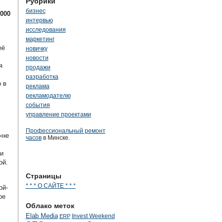
Рубрики
бизнес
000
интервью
исследования
маркетинг
её
новичку
новости
я
продажи
разработка
 в
реклама
рекламодателю
события
управление проектами
Профессиональный ремонт
«не
часов
в Минске.
и
ой.
Страницы
* * * О САЙТЕ * * *
ой-
ое
Облако меток
Elab Media
Invest Weekend
ERP