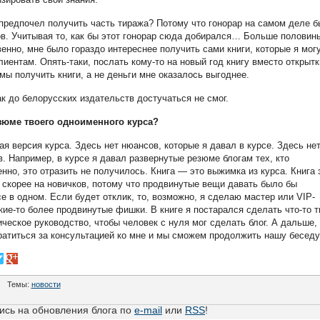
а предпочел получить часть тиража? Потому что гонорар на самом деле 
ов. Учитывая то, как бы этот гонорар сюда добирался… Больше половин
енно, мне было гораздо интереснее получить сами книги, которые я мог
иентам. Опять-таки, послать кому-то на новый год книгу вместо открытк
ы получить книги, а не деньги мне оказалось выгоднее.
ак до белорусских издательств достучаться не смог.
зюме твоего одноименного курса?
ая версия курса. Здесь нет нюансов, которые я давал в курсе. Здесь не
в. Например, в курсе я давал развернутые резюме блогам тех, кто
енно, это отразить не получилось. Книга — это выжимка из курса. Книга 
 скорее на новичков, потому что продвинутые вещи давать было бы
е в одном. Если будет отклик, то, возможно, я сделаю мастер или VIP-
кие-то более продвинутые фишки. В книге я постарался сделать что-то т
ческое руководство, чтобы человек с нуля мог сделать блог. А дальше,
братиться за консультацией ко мне и мы сможем продолжить нашу беседу
Темы:
новости
сь на обновления блога по
e-mail
или
RSS
!