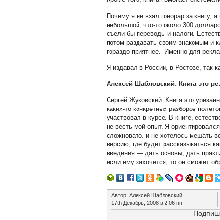
Почему я не взял гонорар за книгу, 
небольшой, что-то около 300 доллар
съели бы переводы и налоги. Естеств
потом раздавать своим знакомым и кл
гораздо приятнее. Именно для реклам
Я издавал в России, в Ростове, так к
Алексей Шабловский: Книга это ре
Сергей Жуковский: Книга это урезанн
каких-то конкретных разборов полето
участвовал в курсе. В книге, естеств
не весть мой опыт. Я ориентировался
сложновато, и не хотелось мешать вс
версию, где будет рассказываться ка
введения — дать основы, дать практи
если ему захочется, то он сможет о
Автор: Алексей Шабловский.
17th Декабрь, 2008 в 2:06 пп
Подпиши