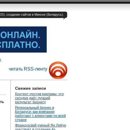
O), создание сайтов в Минске (Беларусь).
х
читать RSS-ленту
Свежие записи
Контент против рекламы: что
сегодня даёт лучший
ть
результат бизнесу
Региональный бизнес в
Беларуси: как компании
работают с клиентами по всей
стране
Французский ученый Ян ЛеКун
участвует в создании AI-