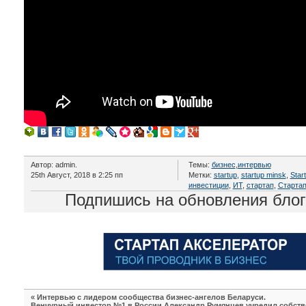
Автор: admin.
Темы:
бизнес
,
интервью
25th Август, 2018 в 2:25 пп
Метки:
startup
,
startup minsk
,
Star
инвестиции
,
ИТ
,
стартап
,
Стартап
Подпишись на обновления бло
«
Интервью с лидером сообщества бизнес-ангелов Беларуси.
Венчурный инвестор №1 в России Александр Румянцев учредил собств