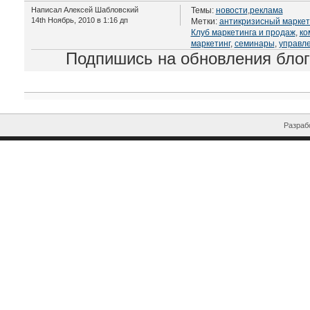
Написал Алексей Шабловский
Темы:
новости
,
реклама
14th Ноябрь, 2010 в 1:16 дп
Метки:
антикризисный маркет
Клуб маркетинга и продаж
,
ко
маркетинг
,
семинары
,
управл
Подпишись на обновления бло
Разрабо