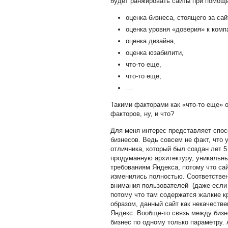
будет ранжировать сайты при помощи 
оценка бизнеса, стоящего за сай
оценка уровня «доверия» к комп
оценка дизайна,
оценка юзабилити,
что-то еще,
что-то еще,
…
Такими факторами как «что-то еще» 
факторов, ну, и что?
Для меня интерес представляет спо
бизнесов. Ведь совсем не факт, что 
отличника, который был создан лет 5
продуманную архитектуру, уникальны
требованиям Яндекса, потому что сай
изменились полностью. Соответствен
внимания пользователей (даже если
потому что там содержатся жалкие к
образом, данный сайт как некачеств
Яндекс. Вообще-то связь между бизн
бизнес по одному только параметру