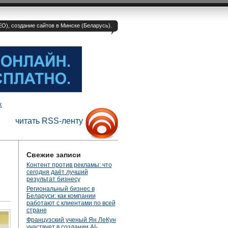
O), создание сайтов в Минске (Беларусь).
х
читать RSS-ленту
Свежие записи
Контент против рекламы: что
сегодня даёт лучший
результат бизнесу
Региональный бизнес в
Беларуси: как компании
работают с клиентами по всей
стране
Французский ученый Ян ЛеКун
участвует в создании AI-