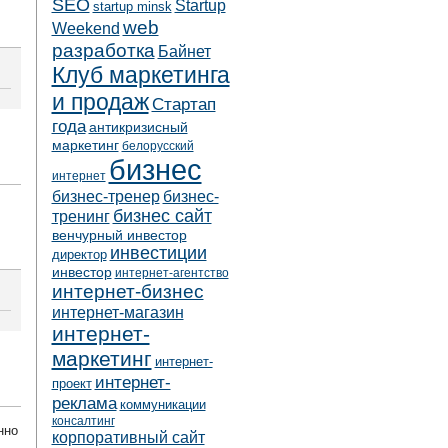
SEO
Startup
startup minsk
web
Weekend
разработка
Байнет
Клуб маркетинга
и продаж
Стартап
года
антикризисный
маркетинг
белорусский
бизнес
интернет
бизнес-тренер
бизнес-
бизнес сайт
тренинг
венчурный инвестор
инвестиции
директор
инвестор
интернет-агентство
интернет-бизнес
интернет-магазин
интернет-
маркетинг
интернет-
интернет-
проект
реклама
коммуникации
консалтинг
нно
корпоративный сайт