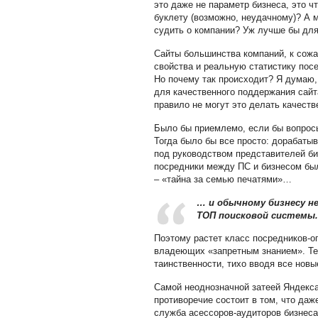
это даже не параметр бизнеса, это ч
буклету (возможно, неудачному)? А 
судить о компании? Уж лучше бы для
Сайты большинства компаний, к сожа
свойства и реальную статистику пос
Но почему так происходит? Я думаю,
для качественного поддержания сайт
правило не могут это делать качеств
Было бы приемлемо, если бы вопросы
Тогда было бы все просто: дорабатыв
под руководством представителей биз
посредники между ПС и бизнесом были
– «тайна за семью печатями»…
… и обычному бизнесу н
ТОП поисковой системы.
Поэтому растет класс посредников-о
владеющих «запретным знанием». Те
таинственности, тихо вводя все нов
Самой неоднозначной затеей Яндекса
противоречие состоит в том, что даж
служба асессоров-аудиторов бизнеса