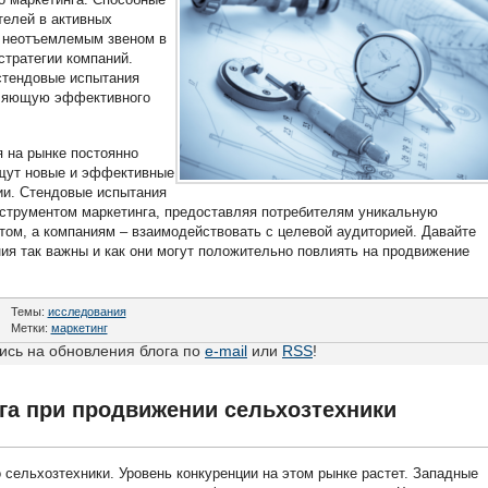
телей в активных
я неотъемлемым звеном в
стратегии компаний.
стендовые испытания
вляющую эффективного
я на рынке постоянно
ищут новые и эффективные
ии. Стендовые испытания
струментом маркетинга, предоставляя потребителям уникальную
том, а компаниям – взаимодействовать с целевой аудиторией. Давайте
ия так важны и как они могут положительно повлиять на продвижение
Темы:
исследования
Метки:
маркетинг
сь на обновления блога по
e-mail
или
RSS
!
га при продвижении сельхозтехники
 сельхозтехники. Уровень конкуренции на этом рынке растет. Западные