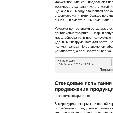
маркетинге. Бизнесы продолжают пе
тестировать каналы и искать устойчи
Однако в 2026 году становится всё о
в формате «или–или» больше не сущ
рынок — и вместе с ним изменились 
Реклама долгое время оставалась о
привлечения трафика. Быстрый запус
масштабирования и прогнозируемые 
удобным инструментом для роста. З
получил заявки. Но со временем эфф
усиливается, а пользователи всё ч
Написал admin
13th Апрель, 2026 в 11:35 пп
Подпиши
Стендовые испытания 
продвижения продукц
пока комментариев нет
В мире бурлящего рынка и вечной бо
потребителей, стендовые испытания
мощное оружие в арсенале успешног