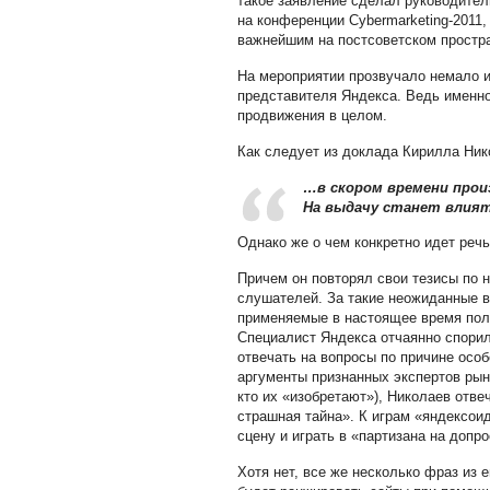
такое заявление сделал руководител
на конференции Cybermarketing-2011
важнейшим на постсоветском простра
На мероприятии прозвучало немало 
представителя Яндекса. Ведь именно
продвижения в целом.
Как следует из доклада Кирилла Ни
…в скором времени прои
На выдачу станет влият
Однако же о чем конкретно идет реч
Причем он повторял свои тезисы по 
слушателей. За такие неожиданные 
применяемые в настоящее время поль
Специалист Яндекса отчаянно спорил,
отвечать на вопросы по причине особ
аргументы признанных экспертов рын
кто их «изобретают»), Николаев отве
страшная тайна
»
. К играм «яндексои
сцену и играть в «партизана на допр
Хотя нет, все же несколько фраз из е