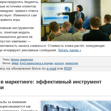
рераспределять бюджеты,
вые источники клиентов.
чевиднее: прямого ответа
ествует. Изменился сам
правила игры.
сновным инструментом
к, понятная модель
показатели делали её
апустил кампанию —
ективность начала снижаться. Стоимость клика растёт, конкуренция
аще игнорируют рекламные сообщения.
Читать далее »
Темы:
бизнес
,
маркетинг
Метки:
digital
,
Клуб маркетинга и продаж
,
контент
,
маркетинг
сь на обновления блога по
e-mail
или
RSS
!
в маркетинге: эффективный инструмент
ии
рьбы за внимание
 вырисовываются как
о маркетинга. Способные