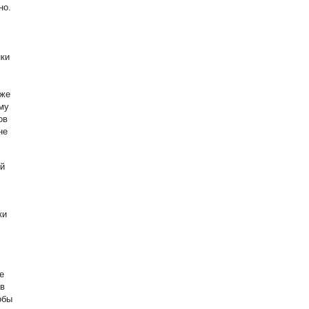
но.
нки
аже
му
ов
не
й
ки
е
 в
обы