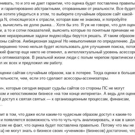
нивать, то и это не дает гарантии, что оценка будет поставлена правиль
и гарантированно абстрактными, оторванными от реальности. Все будет
 хотите убедиться в этом, то выберите случайным образом сайт какой-
да N, относящегося к отрасли, которая вам не знакома, и попробуйте
, вычислить ее долю рынка… Хотя бы это. Я уж не говорю, что для оце
, а то и сотни показателей, выяснить которые по понятным причинам не
кие неразрешимые задачи яндексойды берутся решать. И таким образом
оны сайтов. Амбициозная задача! Но невыполнимая по определению. Д
овершенно точно нельзя будет использовать для улучшения поиска, пото
кий фактор еще никто не отменял, а интеллектуальный уровень асессор
 оптимизаторов. В реальной жизни люди с полым черепом практически 
л их всех и предложил им работу.
ценки сайтам случайным образом, как в лотерее. Тогда оценки в больше
тельности, чем, если это сделают асессоры-ассенизаторы.
и», которые сегодня вершат судьбы сайтов со стороны ПС не могут
ом и непостижимом бизнесе «на том конце интернета». А ведь для оцен
 доступ к святая святых — к организационным процессам, финансам,
х…
ит в том, что даже если каким-то чудесным образом доступ к каким-то
и появляется возможность что-то чуть-чуть анализировать, и как в школ
всем не факт, что оценка будет поставлена правильно. Потому что мы не
а) не могут знать о бизнесе своих «учеников» (бизнесов) достаточно, чт