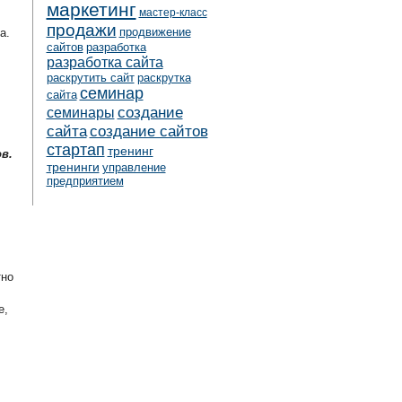
маркетинг
мастер-класс
продажи
продвижение
а.
сайтов
разработка
разработка сайта
раскрутить сайт
раскрутка
семинар
сайта
создание
семинары
сайта
создание сайтов
стартап
тренинг
в.
тренинги
управление
предприятием
тно
е,