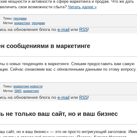
кие мощности и активности в сфере маркетинга и продаж. Что же дать
увеличить свои возможности сбыта?
Читать далее »
Темы:
продажи
Метки:
маркетинг
,
продажи
сь на обновления блога по
e-mail
или
RSS
!
ен сообщениями в маркетинге
лы о новых тенденциях в маркетинге. Спешим предоставить вам самую
ции. Сейчас ознакомим вас с обновленными данными по этому вопросу.
Темы:
маркетинг
,
новости
Метки:
SMS
,
маркетинг
сь на обновления блога по
e-mail
или
RSS
!
ь не только ваш сайт, но и ваш бизнес
аш сайт, но и ваш бизнес» — это не просто интригующий заголовок. Име