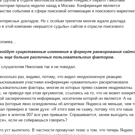
ь группы в отделе веб-поиска компании «Яндекс» Кирилл Николаев
, которая прошла неделю назад в Москве. Конференция является
нстве событием в сфере поисковой оптимизации и поискового маркетинг
интересных докладов. Но с особым трепетом многие ждали доклада
 в этой компании «вершатся судьбы» сайтов и отрасли поискового
колаева…
зойдут существенные изменения в формуле ранжирования сайто
ь еще больше различных пользовательских факторов.
ь слушателям Николаев так и не поведал.
несколько раз, видимо, потому, что видел неоднозначную реакцию
высказывания участники конференции «уважительно» раскритиковали
зовательские факторы, многие из которых прямо скажем неадекватны.
 не приводя при этом аргументов, ссылаясь на то, что не может конкре
ой засекреченности информации, носителем которой он является. А на
ка (которые явно осведомлены об алгоритмах Яндекса не меньше, чем т
чал примерно в таком духе:
«
Я этого вам не скажу, потому что это наша
дов» в агентов 007 все уже привыкли. Спрашивается, зачем выходить на
осе», если не собираешься говорить?
го уст вылетело. В частности прозвучал тезис о том, что теперь Яндекс