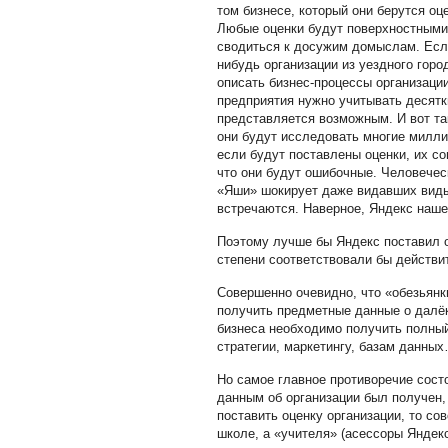
том бизнесе, который они берутся оце
Любые оценки будут поверхностными 
сводиться к досужим домыслам. Если
нибудь организации из уездного горо
описать бизнес-процессы организации
предприятия нужно учитывать десятки
представляется возможным. И вот та
они будут исследовать многие милли
если будут поставлены оценки, их с
что они будут ошибочные. Человечес
«
Яши
»
шокирует даже видавших виды
встречаются. Наверное, Яндекс наше
Поэтому лучше бы Яндекс поставил о
степени соответствовали бы действи
Совершенно очевидно, что
«обезьянк
получить предметные данные о далёк
бизнеса необходимо получить полный
стратегии, маркетингу, базам данны
Но самое главное противоречие состо
данным об организации был получен, 
поставить оценку организации, то со
школе, а «учителя» (асессоры Яндекс