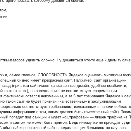
старого поиска, к которому добавятся оценки:
том,
ании,
оптимизаторов удивить сложно. Ну добавиться что-то еще к двум тысяча
соб и, самое главное, СПОСОБНОСТЬ Яндекса оценивать миллионы чуж
успешный бизнес имеет прекрасный сайт. Например, сайт организации-
 назад (при этом сайт имеет качественные дизайн, удобное юзабилити,
й контент и пр.), по определению не соответствует современным
т фактически остался неизменным, а за 5 лет требования Яндекса к сай
но такой сайт не будет признан
«
качественным
»
и заслуживающим
 формально соответствует требованиям, изложенным в панели вебмасте
рупицы информации о том, каким должен быть качественный сайт). Таки
енный попадет под санкции и будет «оштрафован» — лишен трафика из 
есом и сайтом не может быть прямой. Ведь никому же не приходит суди
. А обычный корпоративный сайт в подавляющем большинстве случаев —