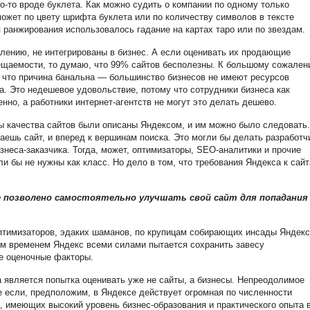
то-то вроде буклета. Как можно судить о компании по одному только
может по цвету шрифта буклета или по количеству символов в тексте
 ранжирования использовалось гадание на картах таро или по звездам.
лению, не интегрированы в бизнес. А если оценивать их продающие
ещаемости, то думаю, что 99% сайтов бесполезны. К большому сожален
 что причина банальна — большинство бизнесов не имеют ресурсов
а. Это недешевое удовольствие, потому что сотрудники бизнеса как
енно, а работники интернет-агентств не могут это делать дешево.
 качества сайтов были описаны Яндексом, и им можно было следовать.
аешь сайт, и вперед к вершинам поиска. Это могли бы делать разработч
неса-заказчика. Тогда, может, оптимизаторы, SEO-аналитики и прочие
 бы не нужны как класс. Но дело в том, что требования Яндекса к сай
е позволено самостоятельно улучшать свой сайт для попадания
птимизаторов, эдаких шаманов, по крупицам собирающих инсады Яндекс
м временем Яндекс всеми силами пытается сохранить завесу
ые оценочные факторы.
 является попытка оценивать уже не сайты, а бизнесы. Непреодолимое
е если, предположим, в Яндексе действует огромная по численности
, имеющих высокий уровень бизнес-образования и практического опыта 