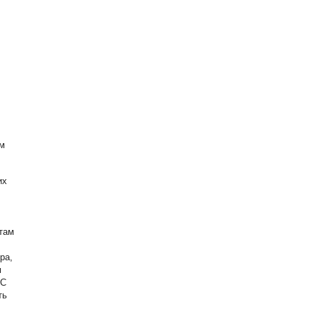
м
их
там
ра,
м
ПС
ть