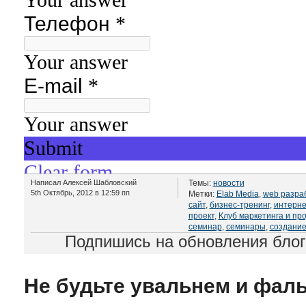
Написал Алексей Шабловский
Темы:
новости
5th Октябрь, 2012 в 12:59 пп
Метки:
Elab Media
,
web разра
сайт
,
бизнес-тренинг
,
интерне
проект
,
Клуб маркетинга и пр
семинар
,
семинары
,
создание
Подпишись на обновления бло
Не будьте увальнем и фаль