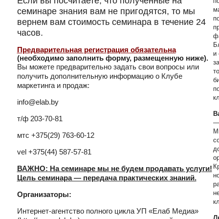
Если вы посчитаете, что полученные на
п
семинаре знания вам не пригодятся, то мы
м
п
вернем вам стоимость семинара в течение 24
п
часов.
ф
Б
Предварительная регистрация обязательна
и
(необходимо заполнить форму, размещенную ниже).
з
Вы можете предварительно задать свои вопросы или
т
получить дополнительную информацию о Клубе
б
маркетинга и продаж:
п
к
info@elab.by
В
т/ф 203-70-81
—
М
мтс +375(29) 763-60-12
с
д
vel +375(44) 587-57-81
о
К
В
АЖНО: На семинаре мы не будем продавать услуги!
н
Цель семинара — передача практических знаний.
р
н
Организаторы:
к
Интернет-агентство полного цикла УП «Елаб Медиа»
Л