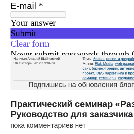
Написал Алексей Шабловский
Темы:
бизнес
,
новости
,
разраб
5th Октябрь, 2012 в 9:04 пп
Метки:
Elab Media
,
web разра
сайт
,
бизнес-тренинг
,
интерне
проект
,
Клуб маркетинга и пр
семинар
,
семинары
,
создание
Подпишись на обновления бло
Практический семинар «Раз
Руководство для заказчика
пока комментариев нет