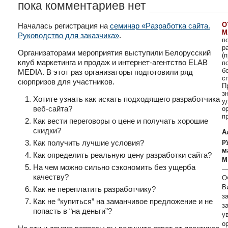
пока комментариев нет
О
Началась регистрация на
семинар «Разработка сайта.
М
Руководство для заказчика»
.
п
р
Организаторами мероприятия выступили Белорусский
(
клуб маркетинга и продаж и интернет-агентство ELAB
п
б
MEDIA. В этот раз организаторы подготовили ряд
с
сюрпризов для участников.
П
з
Хотите узнать как искать подходящего разработчика
у
веб-сайта?
о
п
Как вести переговоры о цене и получать хорошие
скидки?
А
р
Как получить лучшие условия?
м
Как определить реальную цену разработки сайта?
М
На чем можно сильно сэкономить без ущерба
—
качеству?
О
В
Как не переплатить разработчику?
з
Как не “купиться” на заманчивое предложение и не
з
попасть в “на деньги”?
у
о