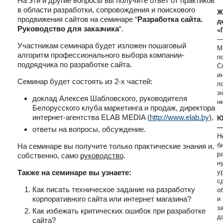
На эти и другие вопросы вы получите ответ от практиков
в области разработки, сопровождения и поискового
Ж
продвижения сайтов на семинаре “
Разработка сайта.
д
Руководство для заказчика
“.
«
—
Участникам семинара будет изложен пошаговый
М
алгоритм профессионального выбора компании-
п
подрядчика по разработке сайта.
С
и
Семинар будет состоять из 2-х частей:
п
з
доклад Алексея Шабловского, руководителя
н
Белорусского клуба маркетинга и продаж, директора
интернет-агентства ELAB MEDIA (
http://www.elab.by
),
Ю
—
ответы на вопросы, обсуждение.
Н
б
На семинаре вы получите только практические знания и,
р
собственно, само
руководство
.
н
Также на семинаре вы узнаете:
ур
с
Как писать техническое задание на разработку
о
корпоративного сайта или интернет магазина?
и
з
Как избежать критических ошибок при разработке
д
сайта?