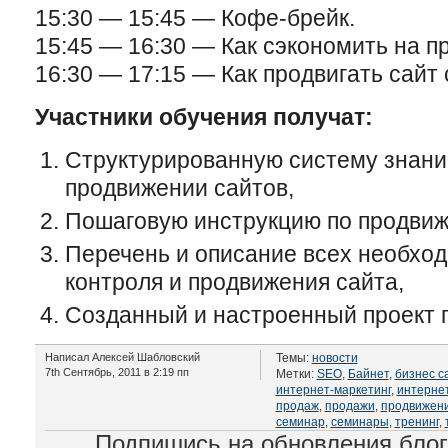
15:30 — 15:45 — Кофе-брейк.
15:45 — 16:30 — Как сэкономить на п
16:30 — 17:15 — Как продвигать сайт
Участники обучения получат:
Структурированную систему знани
продвижении сайтов,
Пошаговую инструкцию по продвиж
Перечень и описание всех необхо
контроля и продвижения сайта,
Созданный и настроенный проект 
Написал Алексей Шабловский
Темы:
новости
7th Сентябрь, 2011 в 2:19 пп
Метки:
SEO
,
Байнет
,
бизнес с
интернет-маркетинг
,
интерне
продаж
,
продажи
,
продвижени
семинар
,
семинары
,
тренинг
,
Подпишись на обновления бло