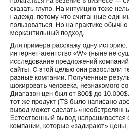
полагаться на везение в бизнесе — с
сказать глупо. На интуицию тоже нел
надежд, потому что считанные едини
пользоваться. Но на практике обычно
меркантильный подход.
Для примера расскажу одну историю.
интернет-агентство «W» (ныне не су
исследование предложений компаний
сайты. С этой целью они разослали т
разные компании. Полученные резул
шокировать человека, незнакомого со
Диапазон цен был от 800$ до 10.000$. 
тот же продукт (ТЗ было написано до
вывод может сделать «необстрелянн
Естественный вывод напрашивается с
компании, которые «задирают» цены,