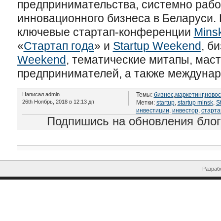
предпринимательства, системно раб
инновационного бизнеса в Беларуси.
ключевые стартап-конференции
Mins
«
Стартап года
» и
Startup Weekend
, б
Weekend
, тематические митапы, мас
предпринимателей, а также междунар
Написал admin
Темы:
бизнес
,
маркетинг
,
новос
26th Ноябрь, 2018 в 12:13 дп
Метки:
startup
,
startup minsk
,
S
инвестиции
,
инвестор
,
старта
Подпишись на обновления бло
Разрабо