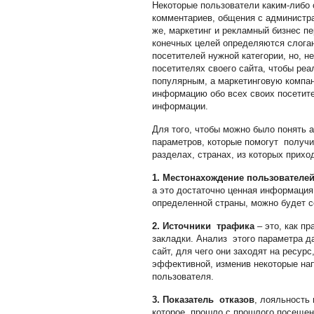
Некоторые пользователи каким-либо 
комментариев, общения с администра
же, маркетинг и рекламный бизнес п
конечных целей определяются слоган
посетителей нужной категории, но, н
посетителях своего сайта, чтобы реа
популярным, а маркетинговую компан
информацию обо всех своих посетител
информации.
Для того, чтобы можно было понять 
параметров, которые помогут получи
разделах, странах, из которых прихо
1. Местонахождение пользователе
а это достаточно ценная информация
определенной страны, можно будет с
2. Источники трафика
– это, как п
закладки. Анализ этого параметра д
сайт, для чего они заходят на ресур
эффективной, изменив некоторые нап
пользователя.
3. Показатель отказов
, лояльность
которое прошло с прошлого посещени