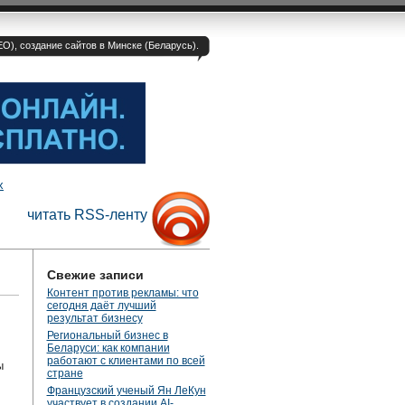
O), создание сайтов в Минске (Беларусь).
х
читать RSS-ленту
Свежие записи
Контент против рекламы: что
сегодня даёт лучший
результат бизнесу
Региональный бизнес в
Беларуси: как компании
работают с клиентами по всей
ы
стране
Французский ученый Ян ЛеКун
участвует в создании AI-