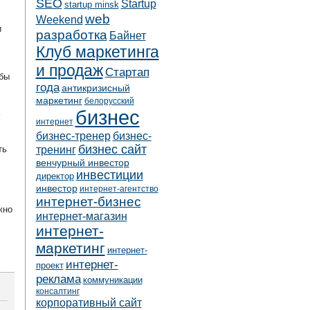
SEO
Startup
startup minsk
web
Weekend
и
разработка
Байнет
Клуб маркетинга
и продаж
Стартап
бы
года
антикризисный
маркетинг
белорусский
бизнес
интернет
бизнес-тренер
бизнес-
бизнес сайт
тренинг
ть
венчурный инвестор
инвестиции
директор
инвестор
интернет-агентство
интернет-бизнес
жно
интернет-магазин
интернет-
маркетинг
интернет-
интернет-
проект
реклама
коммуникации
консалтинг
корпоративный сайт