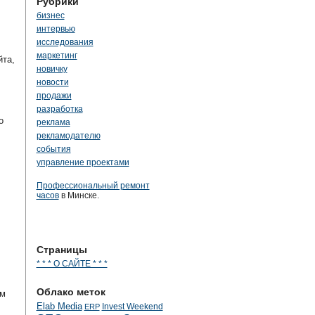
Рубрики
бизнес
интервью
исследования
маркетинг
йта,
новичку
новости
продажи
разработка
о
реклама
рекламодателю
события
управление проектами
Профессиональный ремонт
часов
в Минске.
Страницы
* * * О САЙТЕ * * *
Облако меток
им
Elab Media
Invest Weekend
ERP