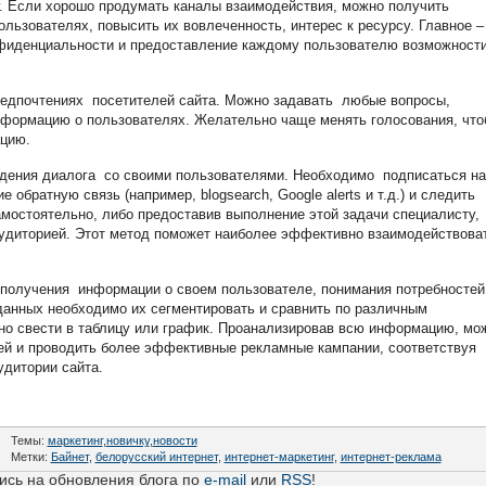
уг. Если хорошо продумать каналы взаимодействия, можно получить
ьзователях, повысить их вовлеченность, интерес к ресурсу. Главное –
нфиденциальности и предоставление каждому пользователю возможност
редпочтениях посетителей сайта. Можно задавать любые вопросы,
нформацию о пользователях. Желательно чаще менять голосования, что
цию.
дения диалога со своими пользователями. Необходимо подписаться на
обратную связь (например, blogsearch, Google alerts и т.д.) и следить
мостоятельно, либо предоставив выполнение этой задачи специалисту,
удиторией. Этот метод поможет наиболее эффективно взаимодействова
получения информации о своем пользователе, понимания потребностей
данных необходимо их сегментировать и сравнить по различным
о свести в таблицу или график. Проанализировав всю информацию, мо
ей и проводить более эффективные рекламные кампании, соответствуя
удитории сайта.
Темы:
маркетинг
,
новичку
,
новости
Метки:
Байнет
,
белорусский интернет
,
интернет-маркетинг
,
интернет-реклама
сь на обновления блога по
e-mail
или
RSS
!