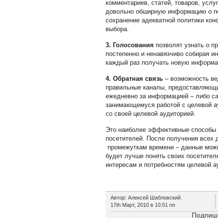
комментариев, статей, товаров, усл
довольно обширную информацию о пол
сохранение адекватной политики ко
выбора.
3. Голосования
позволят узнать о п
постепенно и ненавязчиво собирая и
каждый раз получать новую информа
4. Обратная связь
– возможность ве
правильные каналы, предоставляющие 
ежедневно за информацией – либо са
занимающемуся работой с целевой а
со своей целевой аудиторией.
Это наиболее эффективные способы 
посетителей. После получения всех 
промежуткам времени – данные можн
будет лучше понять своих посетител
интересам и потребностям целевой а
Автор: Алексей Шабловский.
17th Март, 2010 в 10:51 пп
Подпиши