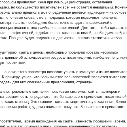
способом проявляют себя при помощи регистрации, оставления
цией, но большинство посетителей все же остается невидимым. Конеч
ервоначально предполагают определение целевой аудитории – на основе
ы, ключевые слова, стиль, подходы, которые позволяют привлечь
есмотря на это, необходимо более точно владеть информацией о
лизация планов стала наиболее эффективной. Для того, чтобы сделать 
ию – эффективной, и добиться поставленных целей, необходимо собрат
ях. Процесс будет поделен на две части – анализ статистики и сбор
аудиторию сайта в целом, необходимо проанализировать несколько
ть данные об использовании ресурса посетителями, наиболее популяр
дят посетители.
й
– анализ этого параметра позволит узнать о культуре и языке посетите
. К примеру, узнав, что большинство пользователей являются жителями
оздать для них специальные предложения, страницы.
равило, рекламные кампании, поисковые системы, сайты партнеров и
аст возможность определить, что больше всего привлекает посетителей
с, с каких страниц. Это позволит сделать маркетинговую кампанию более
равления работы, уделив внимание тому, что больше всего привлекает
 посетителей, время нахождения на сайте, свежесть посещений (время,
я) – все это поможет узнать уровень вовлеченности посетителей,