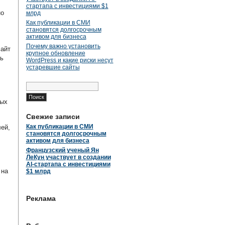
стартапа с инвестициями $1
но
млрд
Как публикации в СМИ
становятся долгосрочным
активом для бизнеса
Почему важно установить
сайт
крупное обновление
ь
WordPress и какие риски несут
устаревшие сайты
Найти:
ных
Свежие записи
Как публикации в СМИ
лей,
становятся долгосрочным
активом для бизнеса
Французский ученый Ян
ЛеКун участвует в создании
AI-стартапа с инвестициями
 на
$1 млрд
Реклама