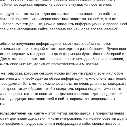
убине посещений, определив уровень энтузиазма посетителей.
следует рассматривать два показателя – поля поиска на сайте и
зателей покажет, что именно ищут пользователи на сайте, что их
е. Используя эти данные, можно заполнить информационные пробелы са
ов и все наполнение сайта, заполнив его наиболее востребованной
аботе по получению информации о посетителях сайта является
 пользователях, который может проходить в разной форме. Лучше всег
лексно подходить к задаче – тогда информация будет более обширной и
 Для этого используют нижеперечисленные методы сбора информации,
ажать свое мнение, делиться впечатлениями и мыслями.
 же, опросы
, которые сегодня можно встретить практически на любом
зователей дали необходимый объем информации, нужно очень тщательно
прос должен быть четко скомпонованным, не очень длинным, содержать
 построен таким образом, чтобы создатель опроса получил именно те
ивны опросы, которые посетитель должен заполнить для продолжения
 для уходящих пользователей с сайта, опросы, размещенные как
ки.
пользователей на сайте
– этот метод заключается в предоставлении
стей для взаимодействия – комментирования, написания советов друг
го профиля с предоставлением информации о себе, оценке постов и