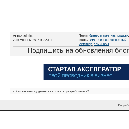
Автор: admin.
Темы:
бизнес
,
маркетинг
,
продажи
,
20th Ноябрь, 2013 в 2:38 пп
Метки:
SEO
,
бизнес
,
бизнес сайт
семинар
,
семинары
Подпишись на обновления бло
«
Как заказчику демотивировать разработчика?
Разрабо