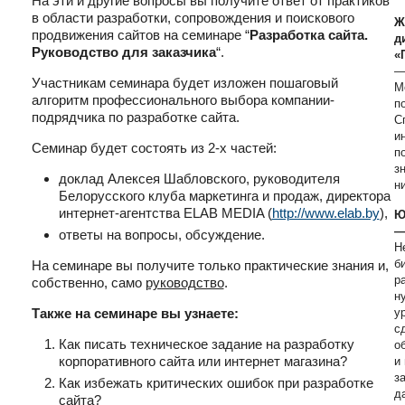
На эти и другие вопросы вы получите ответ от практиков
в области разработки, сопровождения и поискового
Ж
продвижения сайтов на семинаре “
Разработка сайта.
д
Руководство для заказчика
“.
«
—
Участникам семинара будет изложен пошаговый
М
алгоритм профессионального выбора компании-
п
подрядчика по разработке сайта.
С
и
Семинар будет состоять из 2-х частей:
п
з
доклад Алексея Шабловского, руководителя
н
Белорусского клуба маркетинга и продаж, директора
интернет-агентства ELAB MEDIA (
http://www.elab.by
),
Ю
—
ответы на вопросы, обсуждение.
Н
б
На семинаре вы получите только практические знания и,
р
собственно, само
руководство
.
н
Также на семинаре вы узнаете:
ур
с
Как писать техническое задание на разработку
о
корпоративного сайта или интернет магазина?
и
з
Как избежать критических ошибок при разработке
д
сайта?