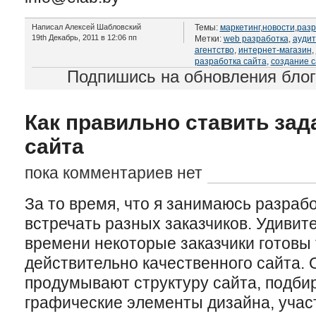
Написал Алексей Шабловский
Темы:
маркетинг
,
новости
,
разр
19th Декабрь, 2011 в 12:06 пп
Метки:
web разработка
,
аудит
агентство
,
интернет-магазин
,
разработка сайта
,
создание с
Подпишись на обновления бло
Как правильно ставить зад
сайта
пока комментариев нет
За то время, что я занимаюсь разраб
встречать разных заказчико
в
. Удивит
времени некоторые заказчики готовы 
действительно качественного сайта.
продумывают структуру сайта, подби
графические элементы дизайна, учас