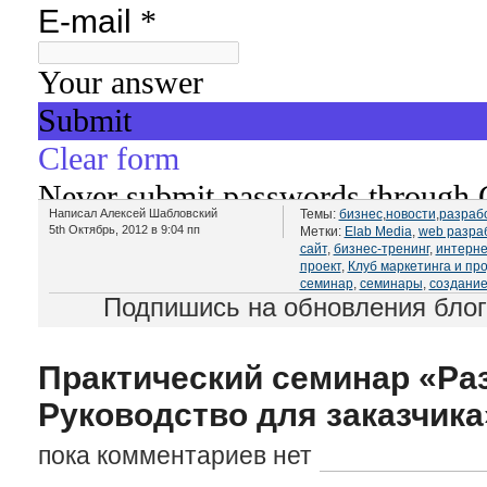
Написал Алексей Шабловский
Темы:
бизнес
,
новости
,
разраб
5th Октябрь, 2012 в 9:04 пп
Метки:
Elab Media
,
web разра
сайт
,
бизнес-тренинг
,
интерне
проект
,
Клуб маркетинга и пр
семинар
,
семинары
,
создание
Подпишись на обновления бло
Практический семинар «Раз
Руководство для заказчика
пока комментариев нет