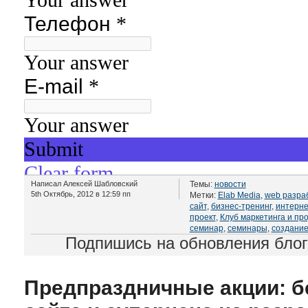
Написал Алексей Шабловский
Темы:
новости
5th Октябрь, 2012 в 12:59 пп
Метки:
Elab Media
,
web разра
сайт
,
бизнес-тренинг
,
интерне
проект
,
Клуб маркетинга и пр
семинар
,
семинары
,
создание
Подпишись на обновления бло
Предпраздничные акции: б