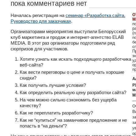
пока комментариев нет
О
Началась регистрация на
семинар «Разработка сайта.
М
Руководство для заказчика»
.
п
р
Организаторами мероприятия выступили Белорусский
(
клуб маркетинга и продаж и интернет-агентство ELAB
п
б
MEDIA. В этот раз организаторы подготовили ряд
с
сюрпризов для участников.
П
з
Хотите узнать как искать подходящего разработчика
у
веб-сайта?
о
п
Как вести переговоры о цене и получать хорошие
скидки?
А
р
Как получить лучшие условия?
м
Как определить реальную цену разработки сайта?
М
На чем можно сильно сэкономить без ущерба
—
качеству?
О
В
Как не переплатить разработчику?
з
Как не “купиться” на заманчивое предложение и не
з
попасть в “на деньги”?
у
о