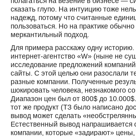
полагаться на везение в бизнесе — с
сказать глупо. На интуицию тоже нел
надежд, потому что считанные едини
пользоваться. Но на практике обычно
меркантильный подход.
Для примера расскажу одну историю.
интернет-агентство «W» (ныне не су
исследование предложений компаний
сайты. С этой целью они разослали т
разные компании. Полученные резул
шокировать человека, незнакомого со
Диапазон цен был от 800$ до 10.000$. 
тот же продукт (ТЗ было написано до
вывод может сделать «необстрелянн
Естественный вывод напрашивается с
компании, которые «задирают» цены,