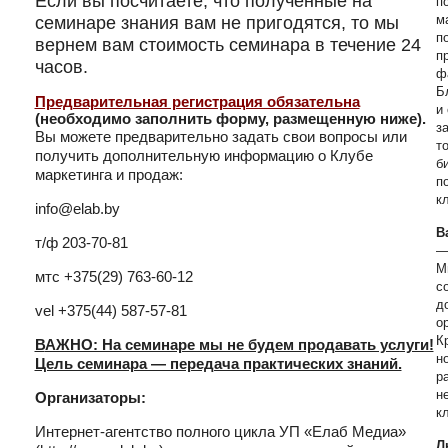
Если вы посчитаете, что полученные на
п
семинаре знания вам не пригодятся, то мы
м
п
вернем вам стоимость семинара в течение 24
п
часов.
ф
Б
Предварительная регистрация обязательна
и
(необходимо заполнить форму, размещенную ниже).
з
Вы можете предварительно задать свои вопросы или
т
получить дополнительную информацию о Клубе
б
маркетинга и продаж:
п
к
info@elab.by
В
т/ф 203-70-81
—
М
мтс +375(29) 763-60-12
с
д
vel +375(44) 587-57-81
о
К
В
АЖНО: На семинаре мы не будем продавать услуги!
н
Цель семинара — передача практических знаний.
р
н
Организаторы:
к
Интернет-агентство полного цикла УП «Елаб Медиа»
Л