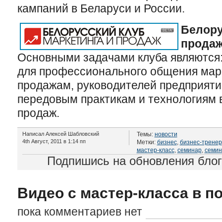
кампаний в Беларуси и России.
Белору
прода
Основными задачами клуба являются:
для профессионального общения мар
продажам, руководителей предприяти
передовым практикам и технологиям в
продаж.
Написал Алексей Шабловский
Темы:
новости
4th Август, 2011 в 1:14 пп
Метки:
бизнес
,
бизнес-тренер
мастер-класс
,
семинар
,
семи
Подпишись на обновления бло
Видео с мастер-класса в п
пока комментариев нет