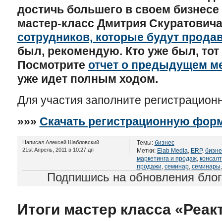
достичь большего в своем бизнесе
мастер-класс Дмитрия Скуратовича
сотрудников, которые будут прода
был, рекомендую. Кто уже был, тот 
Посмотрите
отчет о предыдущем м
уже идет полным ходом.
Для участия заполните регистрацион
»»»
Скачать регистрационную фор
Написал Алексей Шабловский
Темы:
бизнес
21st Апрель, 2011 в 10:27 дп
Метки:
Elab Media
,
ERP
,
бизне
маркетинга и продаж
,
консалт
продажи
,
семинар
,
семинары
Подпишись на обновления бло
Итоги мастер класса «Реак