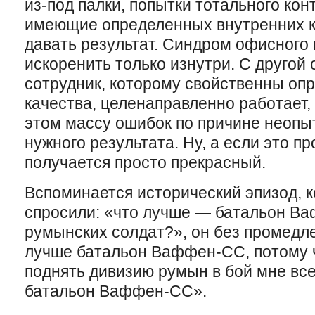
из-под палки, попытки тотального кон
имеющие определенных внутренних к
давать результат. Синдром офисного
искоренить только изнутри. С другой
сотрудник, которому свойственны оп
качества, целенаправленно работает,
этом массу ошибок по причине неопыт
нужного результата. Ну, а если это п
получается просто прекрасный.
Вспоминается исторический эпизод, к
спросили: «что лучше — батальон В
румынских солдат?», он без промедле
лучше батальон Ваффен-СС, потому ч
поднять дивизию румын в бой мне вс
батальон Ваффен-СС».