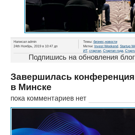
Написал admin
Темы:
бизнес
,
новости
24th Ноябрь, 2019 в 10:47 дп
Метки:
Invest Weekend
,
Startup W
ИТ
,
стартап
,
Стартап года
,
Старт
Подпишись на обновления бло
Завершилась конференци
в Минске
пока комментариев нет