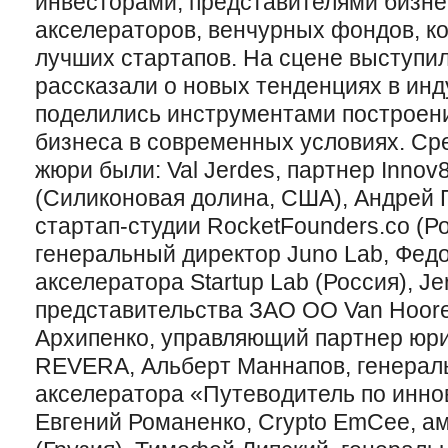
инвесторами, представителями бизне
акселераторов, венчурных фондов, к
лучших стартапов. На сцене выступил
рассказали о новых тенденциях в инд
поделились инструментами построени
бизнеса в современных условиях. Ср
жюри были: Val Jerdes, партнер Innov8
(Силиконовая долина, США), Андрей 
стартап-студии RocketFounders.co (Ро
генеральный директор Juno Lab, Фед
акселератора Startup Lab (Россия), Je
представительства ЗАО ОО Van Hoore
Архипенко, управляющий партнер юр
REVERA, Альберт Маннапов, генерал
акселератора «Путеводитель по инно
Евгений Романенко, Crypto EmCee, амб