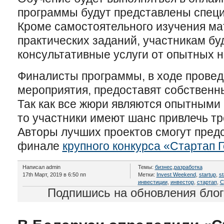
программы будут представлены специ
Кроме самостоятельного изучения ма
практических заданий, участникам б
консультативные услуги от опытных н
Финалисты программы, в ходе провед
мероприятия, предоставят собственн
Так как все жюри являются опытными
то участники имеют шанс привлечь т
Авторы лучших проектов смогут предс
финале
крупного конкурса «Стартап 
Написал admin
Темы:
бизнес
,
разработка
17th Март, 2019 в 6:50 пп
Метки:
Invest Weekend
,
startup
,
st
инвестиции
,
инвестор
,
стартап
,
С
Подпишись на обновления бло