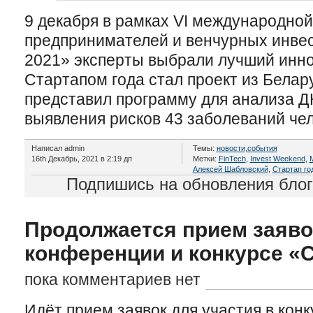
9 декабря в рамках VI международно
предпринимателей и венчурных инве
2021» эксперты выбрали лучший инно
Стартапом года стал проект из Бела
представил программу для анализа Д
выявления рисков 43 заболеваний че
Написал admin
Темы:
новости
,
события
16th Декабрь, 2021 в 2:19 дп
Метки:
FinTech
,
Invest Weekend
,
M
Алексей Шабловский
,
Стартап го
Подпишись на обновления бло
Продолжается прием заяво
конференции и конкурсе 
пока комментариев нет
Идёт прием заявок для участия в кон