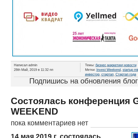
Написал admin
Темы:
бизнес
,
маркетинг
,
новости
28th Май, 2019 в 11:32 пп
Метки:
Invest Weekend
,
startup m
инвестор
,
стартап
,
Стартап года
Подпишись на обновления бло
Состоялась конференция 
WEEKEND
пока комментариев нет
14 мая 2019 г. состоялась