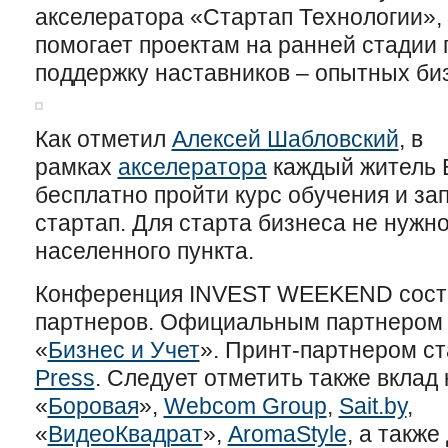
акселератора «Стартап Технологии»,
помогает проектам на ранней стадии 
поддержку наставников – опытных би
Как отметил
Алексей Шабловский
, в
рамках
акселератора
каждый житель 
бесплатно пройти курс обучения и за
стартап. Для старта бизнеса не нужно
населенного пункта.
Конференция INVEST WEEKEND состо
партнеров. Официальным партнером 
«
Бизнес и Учет
». Принт-партнером с
Press
. Следует отметить также вклад
«
Боровая
»,
Webcom Group
,
Sait.by
,
«
ВидеоКвадрат
»,
AromaStyle
, а также