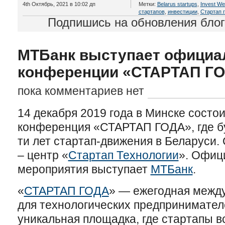
4th Октябрь, 2021 в 10:02 дп
Метки:
Belarus startups
,
Invest W
стартапов
,
инвестиции
,
Стартап 
Подпишись на обновления бло
МТБанк выступает официа
конференции «СТАРТАП Г
пока комментариев нет
14 декабря 2019 года в Минске состо
конференция «СТАРТАП ГОДА», где бу
ти лет стартап-движения в Беларуси
– центр «
Стартап Технологии
». Офиц
мероприятия выступает
МТБанк
.
«
СТАРТАП ГОДА
» — ежегодная межд
для технологических предпринимател
уникальная площадка, где стартапы в