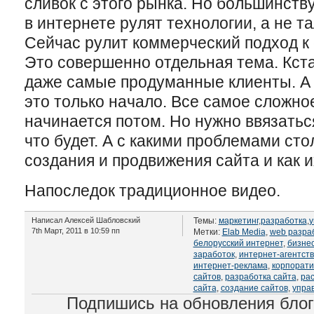
сливок с этого рынка. Но большинству
в интернете рулят технологии, а не 
Сейчас рулит коммерческий подход к 
Это совершенно отдельная тема. Кста
даже самые продуманные клиенты. А 
это только начало. Все самое сложно
начинается потом. Но нужно ввязатьс
что будет. А с какими проблемами сто
создания и продвижения сайта и как 
Напоследок традиционное видео.
Написал Алексей Шабловский
Темы:
маркетинг
,
разработка
,
у
7th Март, 2011 в 10:59 пп
Метки:
Elab Media
,
web разра
белорусский интернет
,
бизне
заработок
,
интернет-агентст
интернет-реклама
,
корпорати
сайтов
,
разработка сайта
,
рас
сайта
,
создание сайтов
,
упра
Подпишись на обновления бло