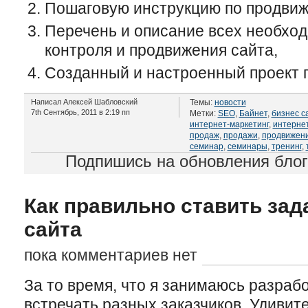
Пошаговую инструкцию по продвиж
Перечень и описание всех необхо
контроля и продвижения сайта,
Созданный и настроенный проект 
Написал Алексей Шабловский
Темы:
новости
7th Сентябрь, 2011 в 2:19 пп
Метки:
SEO
,
Байнет
,
бизнес с
интернет-маркетинг
,
интерне
продаж
,
продажи
,
продвижени
семинар
,
семинары
,
тренинг
,
Подпишись на обновления бло
Как правильно ставить зад
сайта
пока комментариев нет
За то время, что я занимаюсь разраб
встречать разных заказчико
в
. Удивит