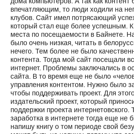
дома компьютеров. А так как контент 
впечатляющим, то люди ходили на нег
клубов. Сайт имел потрясающий успех
который
стал
еще более успешным. К 
места по посещаемости в Байнете. Н
было очень низкая, читать в белорус
нечего. Тем более не было качествен
контента. Тогда мой сайт посещали вс
интернет. Проблемы заключались в о
сайта.
В то время
еще не было «челов
управления контентом. Нужно было з
чтобы поддерживать проект. Для этог
издательский проект, который принос
поддержки проекта интернетовского.
заработка в интернете тогда еще не б
напишу книгу о том периоде свой без