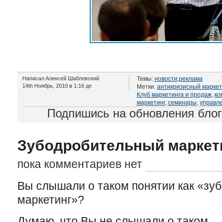
Написал Алексей Шабловский
Темы:
новости
,
реклама
14th Ноябрь, 2010 в 1:16 дп
Метки:
антикризисный маркет
Клуб маркетинга и продаж
,
ко
маркетинг
,
семинары
,
управл
Подпишись на обновления бло
Зубодробительный маркет
пока комментариев нет
Вы слышали о таком понятии как «зу
маркетинг»?
Думаю, что Вы не слышали о таком.