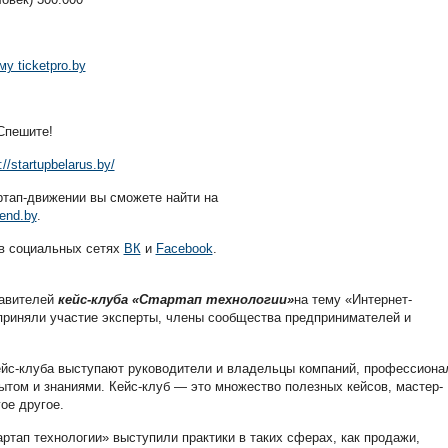
у ticketpro.by
Спешите!
://startupbelarus.by/
тап-движении вы сможете найти на
end.by
.
в социальных сетях
ВК
и
Facebook
.
тавителей
кейс-клуба «Стартап технологии»
на тему «Интернет-
приняли участие эксперты, члены сообщества предпринимателей и
кейс-клуба выступают руководители и владельцы компаний, профессиона
ытом и знаниями. Кейс-клуб — это множество полезных кейсов, мастер-
ое другое.
артап технологии» выступили практики в таких сферах, как продажи,