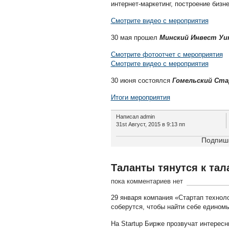
интернет-маркетинг, построение бизн
Смотрите видео с мероприятия
30 мая прошел
Минский Инвест Уи
Смотрите фотоотчет с мероприятия
Смотрите видео с мероприятия
30 июня состоялся
Гомельский Ста
Итоги мероприятия
Написал admin
31st Август, 2015 в 9:13 пп
Подпиши
Таланты тянутся к тал
пока комментариев нет
29 января компания «Стартап технол
соберутся, чтобы найти себе едином
На Startup Бирже прозвучат интересн