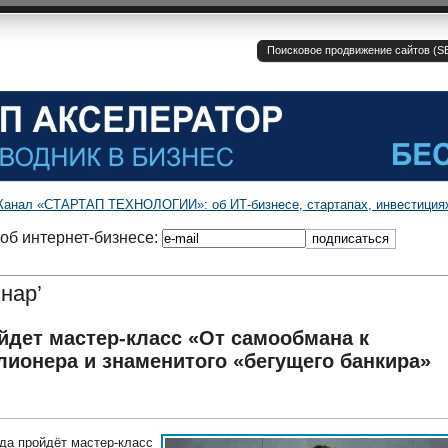
Поисковое продвижение сайтов (SE
Канал «СТАРТАП ТЕХНОЛОГИИ»: об ИТ-бизнесе, стартапах, инвестиция
об интернет-бизнесе:
нар’
йдет мастер-класс «От самообмана к
ионера и знаменитого «бегущего банкира»
ода пройдёт мастер-класс