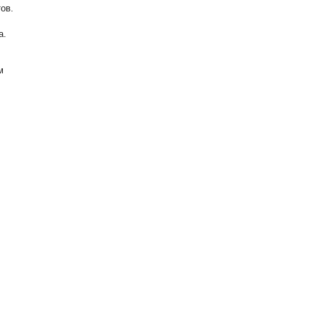
ов.
а.
м