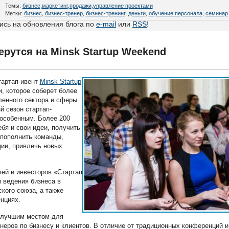
Темы:
бизнес
,
маркетинг
,
продажи
,
управление проектами
Метки:
бизнес
,
бизнес-тренер
,
бизнес-тренинг
,
деньги
,
обучение персонала
,
семинар
сь на обновления блога по
e-mail
или
RSS
!
ерутся на Minsk Startup Weekend
тартап-ивент
Minsk Startup
и, которое соберет более
ленного сектора и сферы
й сезон стартап-
 особенным. Более 200
ебя и свои идеи, получить
 пополнить команды,
ции, привлечь новых
ей и инвесторов «Стартап
 ведения бизнеса в
кого союза, а также
нциях.
 лучшим местом для
неров по бизнесу и клиентов. В отличие от традиционных конференций и