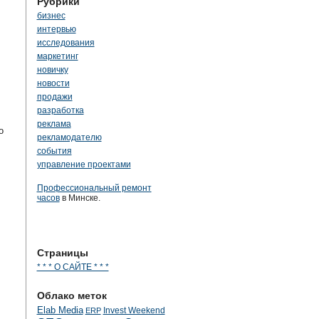
Рубрики
бизнес
интервью
исследования
маркетинг
новичку
новости
продажи
разработка
реклама
о
рекламодателю
события
управление проектами
Профессиональный ремонт
часов
в Минске.
Страницы
* * * О САЙТЕ * * *
Облако меток
Elab Media
Invest Weekend
ERP