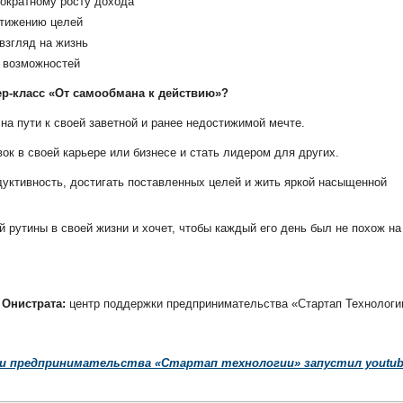
гократному росту дохода
стижению целей
взгляд на жизнь
 возможностей
ер-класс «От самообмана к действию»?
 на пути к своей заветной и ранее недостижимой мечте.
ок в своей карьере или бизнесе и стать лидером для других.
дуктивность, достигать поставленных целей и жить яркой насыщенной
ой рутины в своей жизни и хочет, чтобы каждый его день был не похож на
 Онистрата:
центр поддержки предпринимательства «Стартап Технологи
и предпринимательства «Стартап технологии» запустил youtub