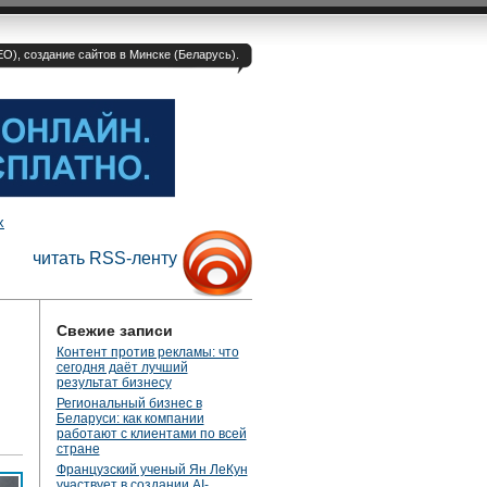
O), создание сайтов в Минске (Беларусь).
х
читать RSS-ленту
Свежие записи
Контент против рекламы: что
сегодня даёт лучший
результат бизнесу
Региональный бизнес в
Беларуси: как компании
работают с клиентами по всей
стране
Французский ученый Ян ЛеКун
участвует в создании AI-