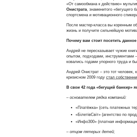
«От самообмана к действию» мульт
Онистрата
, знаменитого «бегущего б
спортсмена и мотивационного спикер
После мастер-класса вы коренным о
жизнь и получите сильнейшую мотив
Почему вам стоит посетить данно
Андрей не пересказывает чужие книг
опытом, подходами, инструментами 
ковались годами упорного труда и б
Андрей Онистрат – это тот человек,
кризисном 2009 году
стал собственн
В свои 42 года «бегущий банкир» я
–
основателем рядка компаний:
«Платёжка» (сеть платежных те
«БілетівСвіт» (агентство по про
«Инфо300» (платная информаци
–
отцом пятерых детей;