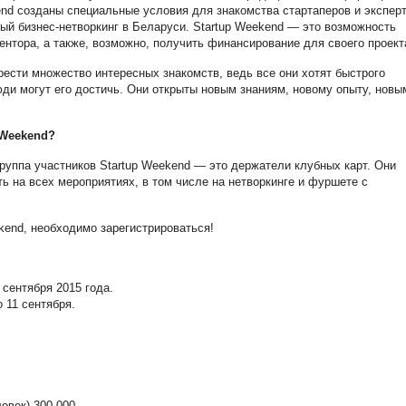
nd созданы специальные условия для знакомства стартаперов и эксперт
й бизнес-нетворкинг в Беларуси. Startup Weekend — это возможность
ентора, а также, возможно, получить финансирование для своего проект
рести множество интересных знакомств, ведь все они хотят быстрого
юди могут его достичь. Они открыты новым знаниям, новому опыту, новы
Weekend?
руппа участников Startup Weekend — это держатели клубных карт. Они
ь на всех мероприятиях, в том числе на нетворкинге и фуршете с
kend, необходимо зарегистрироваться!
 сентября 2015 года.
 11 сентября.
овек) 300.000