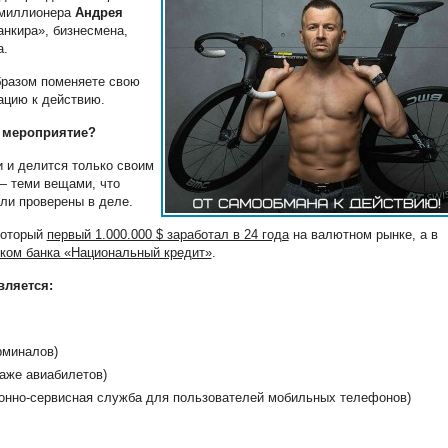
имиллионера
Андрея
анкира», бизнесмена,
а.
бразом поменяете свою
ацию к действию.
е мероприятие?
и и делится только своим
— теми вещами, что
ыли проверены в деле.
 который
первый 1.000.000 $ заработал в 24 года
на валютном рынке, а в
иком банка «Национальный кредит»
.
вляется:
рминалов)
даже авиабилетов)
онно-сервисная служба для пользователей мобильных телефонов)