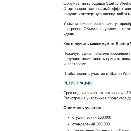
форумов, на площадке Startup Weeke
Стартаперов ждет самый эффективны
получить экспертную оценку, найти м
Участники мероприятия смогут приоб
прогресса. Объединив усилия, эти л
идеям.
Как получить максимум от Startup
Пожалуй, самая привилегированная г
получают возможность присутствоват
инвесторами.
Чтобы принять участие в Startup Wee
РЕГИСТРАЦИЯ
Срок подачи заявок от авторов: до 10
Регистрация участников продлится до
Стоимость участия:
студенческий 150.000
стандартный 200.000
для авторов (команды до 3-х чел