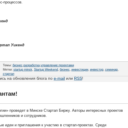
ес-процессов.
кенд
ртап Уикенд
Темы:
бизнес
,
разработка
,
управление проектами
Метки:
startup minsk
,
Startup Weekend
,
бизнес
,
инвестиции
,
инвестор
,
семинар
,
стартап
сь на обновления блога по
e-mail
или
RSS
!
антам!
огии» проведет в Минске Стартап Биржу. Авторы интересных проектов
ышленников и сотрудников.
ые идеи и приглашения к участию в стартап-проектах. Среди