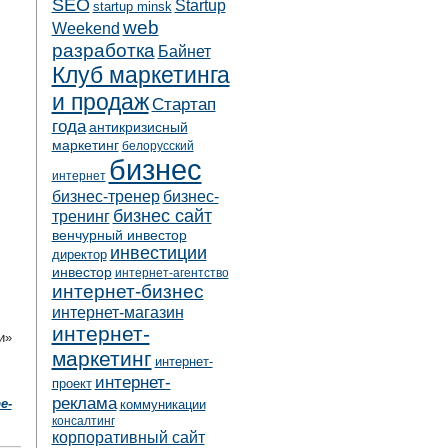
SEO
Startup
startup minsk
web
Weekend
разработка
Байнет
Клуб маркетинга
и продаж
Стартап
года
антикризисный
маркетинг
белорусский
бизнес
интернет
бизнес-тренер
бизнес-
бизнес сайт
тренинг
венчурный инвестор
инвестиции
директор
инвестор
интернет-агентство
интернет-бизнес
интернет-магазин
интернет-
и»
маркетинг
интернет-
интернет-
проект
реклама
e-
коммуникации
консалтинг
корпоративный сайт