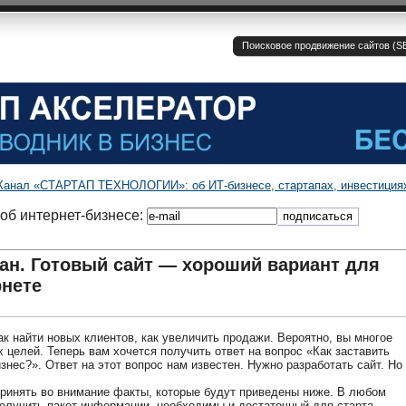
Поисковое продвижение сайтов (SE
Канал «СТАРТАП ТЕХНОЛОГИИ»: об ИТ-бизнесе, стартапах, инвестиция
об интернет-бизнесе:
ан. Готовый сайт — хороший вариант для
рнете
к найти новых клиентов, как увеличить продажи. Вероятно, вы многое
 целей. Теперь вам хочется получить ответ на вопрос «Как заставить
знес?». Ответ на этот вопрос нам известен. Нужно разработать сайт. Но
принять во внимание факты, которые будут приведены ниже. В любом
получить пакет информации, необходимы и достаточный для старта