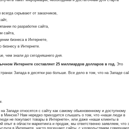
 всегда скрывают от заказчиков,
айт,
мпании по разработке сайта,
и сайта,
дении бизнеса в Интернете,
о бизнесу в Интернете.
е, чем знали до сегодняшнего дня.
ычном Интернете составляет 25 миллиардов долларов в год.
Это
странах Запада в десятки раз больше. Все дело в том, что на Западе са
м.
на Западе относятся с сайту как самому обыкновенному и доступному
, в Минске? Нам нередко приходится слышать о том, что «наши люди в
 люди не покупают товары в Интернете», или даже «наши клиенты в
й опыт в области маркетинга и продаж, мы ответственно заявляем, что 
услуги в Интернете, часто посещают сайты, с удовольствием совершаю