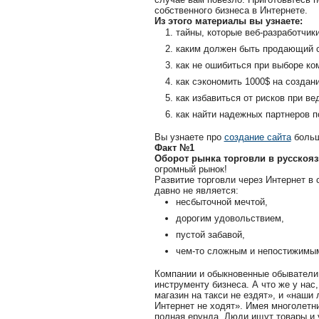
собственного бизнеса в Интернете.
Из этого материалы вы узнаете:
тайны, которые веб-разработчики
каким должен быть продающий с
как не ошибиться при выборе ко
как сэкономить 1000$ на создани
как избавиться от рисков при ве
как найти надежных партнеров п
Вы узнаете про
создание сайта
больш
Факт №1
Оборот рынка торговли в русскояз
огромный рынок!
Развитие торговли через Интернет в 
давно не является:
несбыточной мечтой,
дорогим удовольствием,
пустой забавой,
чем-то сложным и непостижимы
Компании и обыкновенные обыватели 
инструменту бизнеса. А что же у нас
магазин на такси не ездят», и «наши
Интернет не ходят». Имея многолетни
полная ерунда. Люди ищут товары и 