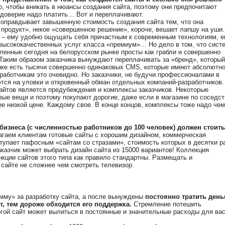
то, чтобы вникать в нюансы создания сайта, поэтому они предпочитают
доверие надо платить… Вот и переплачивают.
, оправдывает завышенную стоимость создания сайта тем, что она
продукт», некое «совершенное решение», короче, вешает лапшу на уши.
 – ему удобно ощущать себя причастным к современным технологиям, е
высококачественных услуг класса «премиум»… Но дело в том, что сист
ленные сегодня на белорусском рынке просты как грабли и совершенно
Таким образом заказчика вынуждают переплачивать за «бренд», который
ынке есть тысячи совершенно одинаковых CMS, которые имеют абсолютн
работчикам это очевидно. Но заказчики, не будучи профессионалами в
ются на уловки и откровенный обман отдельных компаний-разработчиков.
сайтов является предубеждения и комплексы заказчиков. Некоторые
ые вещи и поэтому покупают дорогие, даже если в магазине по соседст
ее низкой цене. Каждому свое. В конце концов, комплексы тоже надо чем
бизнеса (с численностью работников до 100 человек) должен стоить
агаем клиентам готовые сайты с хорошим дизайном, коммерческая
тупает пафосным «сайтам со стразами», стоимость которых в десятки р
казчик может выбрать дизайн сайта из 15000 вариантов! Коллекция
кции сайтов этого типа как правило стандартны. Размещать и
сайте не сложнее чем смотреть телевизор.
му» за разработку сайта, а после вынуждены
постоянно тратить день
т, тем дороже обходится его поддержка.
Стремление потешить
гой сайт может вылиться в постоянные и значительные расходы для вас