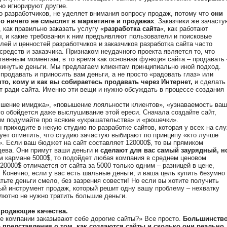
но игнорируют другие.
 разработчиков, не уделяет внимания вопросу продаж, потому что
они
но ничего не смыслят в маркетинге и продажах
. Заказчики же зачасту
 как правильно заказать услугу «
разработка сайта
«, как работают
 и какие требования к ним предъявляют пользователи и поисковые
лей и ценностей разработчиков и заказчиков разработка сайта часто
средств и заказчика. Признаком неудачного проекта является то, что
венным моментам, в то время как основная функция сайта – продавать 
ыкинутые деньги. Мы предлагаем клиентам принципиально иной подход.
 продавать и приносить вам деньги, а не просто «радовать глаз» или
что, кому и как вы собираетесь продавать через Интернет,
и сделать
йт ради сайта. Именно эти вещи и нужно обсуждать в процессе создания
чшение имиджа», «повышение лояльности клиентов», «узнаваемость ваш
го обойдется даже выслушивание этой ереси. Сначала создайте сайт,
том подумайте про всякие «украшательства» и «рюшечки».
приходите в некую студию по разработке сайтов, которая у всех на слу
дует отметить, что студию зачастую выбирают по принципу «кто лучше
 Если ваш бюджет на сайт составляет 120000$, то вы прямиком
дева. Они примут ваши деньги и
сделают для вас самый заурядный, н
м кармане 5000$, то подойдет любая компания в среднем ценовом
120000$ отличается от сайта за 5000 только одним – разницей в цене,
 Конечно, если у вас есть шальные деньги, и ваша цель купить безумно
атьте деньги смело, без зазрения совести! Но если вы хотите получить
й инструмент продаж, который решит одну вашу проблему – нехватку
олютно не нужно тратить большие деньги.
 продающие качества.
ие компании заказывают себе дорогие сайты?» Все просто.
Большинств
 представления о том, как создаются сайты и сколько они реально