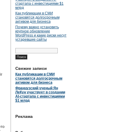
стартапа с инвестициями $1
млрд
Как публикации в СМИ
становятся долгосрочным
активом для бизнеса
Почему важно установить
крупное обновление
WordPress и какие риски несут
устаревшие сайты
Найти:
Свежие записи
йт
Как публикации в СМИ
становятся долгосрочным
активом для бизнеса
Французский ученый Ян
ЛеКун участвует в создании
AI-стартапа с инвестициями
$1 млрд
Реклама
это
т