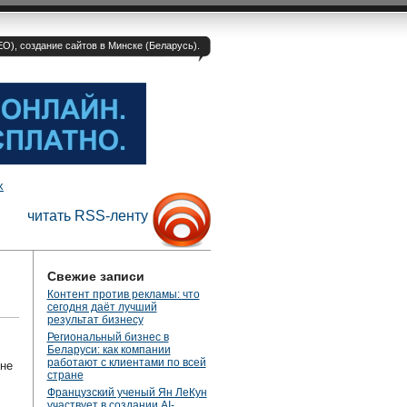
O), создание сайтов в Минске (Беларусь).
х
читать RSS-ленту
Свежие записи
Контент против рекламы: что
сегодня даёт лучший
результат бизнесу
Региональный бизнес в
Беларуси: как компании
работают с клиентами по всей
 не
стране
Французский ученый Ян ЛеКун
участвует в создании AI-