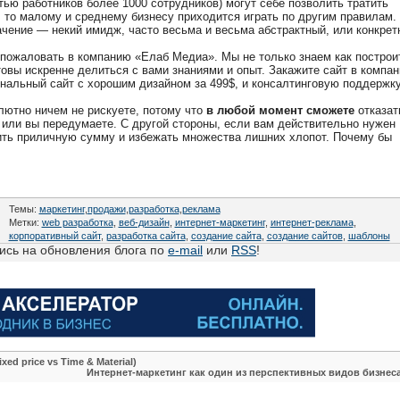
ью работников более 1000 сотрудников) могут себе позволить тратить
, то малому и среднему бизнесу приходится играть по другим правилам.
ачение — некий имидж, часто весьма и весьма абстрактный, или конкрет
 пожаловать в компанию «Елаб Медиа». Мы не только знаем как построи
товы искренне делиться с вами знаниями и опыт. Закажите сайт в компан
нальный сайт с хорошим дизайном за 499$, и консалтинговую поддержк
лютно ничем не рискуете, потому что
в любой момент сможете
отказат
ит или вы передумаете. С другой стороны, если вам действительно нужен
ить приличную сумму и избежать множества лишних хлопот. Почему бы
Темы:
маркетинг
,
продажи
,
разработка
,
реклама
Метки:
web разработка
,
веб-дизайн
,
интернет-маркетинг
,
интернет-реклама
,
корпоративный сайт
,
разработка сайта
,
создание сайта
,
создание сайтов
,
шаблоны
сь на обновления блога по
e-mail
или
RSS
!
ed price vs Time & Material)
Интернет-маркетинг как один из перспективных видов бизнес