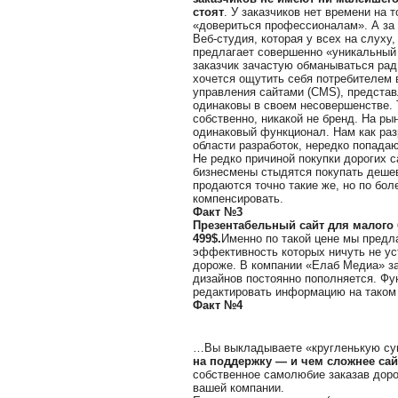
стоят
. У заказчиков нет времени на 
«довериться профессионалам». А за 
Веб-студия, которая у всех на слуху
предлагает совершенно «уникальный 
заказчик зачастую обманываться рад
хочется ощутить себя потребителем 
управления сайтами (CMS), представ
одинаковы в своем несовершенстве. 
собственно, никакой не бренд. На р
одинаковый функционал. Нам как раз
области разработок, нередко попада
Не редко причиной покупки дорогих 
бизнесмены стыдятся покупать дешев
продаются точно такие же, но по бол
компенсировать.
Факт №3
Презентабельный сайт для малого 
499$.
Именно по такой цене мы предл
эффективность которых ничуть не ус
дороже. В компании «Елаб Медиа» за
дизайнов постоянно пополняется. Фун
редактировать информацию на таком 
Факт №4
…Вы выкладываете «кругленькую сум
на поддержку
— и чем сложнее сай
собственное самолюбие заказав доро
вашей компании.