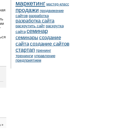
маркетинг
мастер-класс
продажи
ная
продвижение
сайтов
разработка
ть
разработка сайта
ии
раскрутить сайт
раскрутка
у
семинар
сайта
создание
ься
семинары
сайта
создание сайтов
стартап
тренинг
тренинги
управление
предприятием
а
»