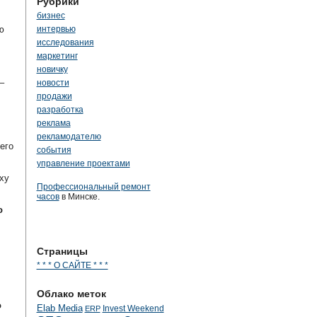
Рубрики
бизнес
ю
интервью
исследования
маркетинг
новичку
–
новости
продажи
разработка
реклама
рекламодателю
его
события
управление проектами
ху
Профессиональный ремонт
часов
в Минске.
о
Страницы
* * * О САЙТЕ * * *
Облако меток
о
Elab Media
Invest Weekend
ERP