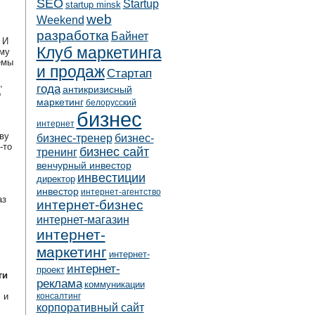
SEO
Startup
startup minsk
web
Weekend
разработка
Байнет
 И
Клуб маркетинга
му
емы
и продаж
Стартап
,
года
антикризисный
о
маркетинг
белорусский
бизнес
интернет
ву
бизнес-тренер
бизнес-
-то
бизнес сайт
тренинг
венчурный инвестор
инвестиции
директор
инвестор
интернет-агентство
аз
интернет-бизнес
интернет-магазин
интернет-
маркетинг
интернет-
интернет-
проект
ги
реклама
коммуникации
 и
консалтинг
корпоративный сайт