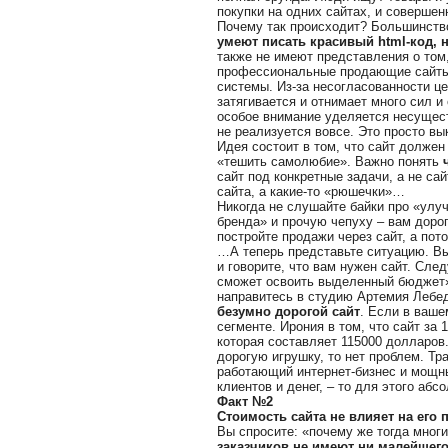
покупки на одних сайтах, и совершен
Почему так происходит? Большинство
умеют писать красивый html-код, 
также не имеют представления о том,
профессиональные продающие сайты,
системы. Из-за несогласованности це
затягивается и отнимает много сил и 
особое внимание уделяется несущест
не реализуется вовсе. Это просто в
Идея состоит в том, что сайт должен
«тешить самолюбие». Важно понять
сайт под конкретные задачи, а не са
сайта, а какие-то «рюшечки»…
Никогда не слушайте байки про «улу
бренда» и прочую чепуху – вам доро
постройте продажи через сайт, а по
…А теперь представьте ситуацию. Вы 
и говорите, что вам нужен сайт. Сле
сможет освоить выделенный бюджет».
направитесь в студию Артемия Лебе
безумно дорогой сайт
. Если в ваше
сегменте. Ирония в том, что сайт за 
которая составляет 115000 долларов.
дорогую игрушку, то нет проблем. Тр
работающий интернет-бизнес и мощны
клиентов и денег, – то для этого абс
Факт №2
Стоимость сайта не влияет на его
Вы спросите: «почему же тогда мног
заказчиков не имеют ни малейшего