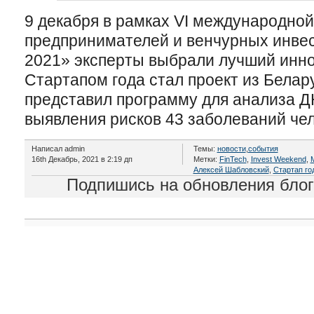
9 декабря в рамках VI международно
предпринимателей и венчурных инве
2021» эксперты выбрали лучший инно
Стартапом года стал проект из Бела
представил программу для анализа Д
выявления рисков 43 заболеваний че
Написал admin
Темы:
новости
,
события
16th Декабрь, 2021 в 2:19 дп
Метки:
FinTech
,
Invest Weekend
,
M
Алексей Шабловский
,
Стартап го
Подпишись на обновления бло