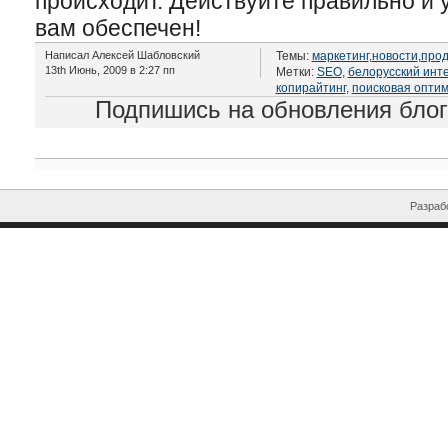
происходит. Действуйте правильно и 
вам обеспечен!
Написал Алексей Шабловский
Темы:
маркетинг
,
новости
,
про
13th Июнь, 2009 в 2:27 пп
Метки:
SEO
,
белорусский инт
копирайтинг
,
поисковая опти
Подпишись на обновления бло
Разрабо