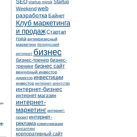
SEO
Startup
startup minsk
web
Weekend
разработка
Байнет
Клуб маркетинга
и продаж
Стартап
года
антикризисный
маркетинг
белорусский
бизнес
интернет
бизнес-тренер
бизнес-
бизнес сайт
тренинг
венчурный инвестор
инвестиции
директор
инвестор
интернет-агентство
интернет-бизнес
интернет-магазин
интернет-
и»
маркетинг
интернет-
интернет-
проект
реклама
e-
коммуникации
консалтинг
корпоративный сайт