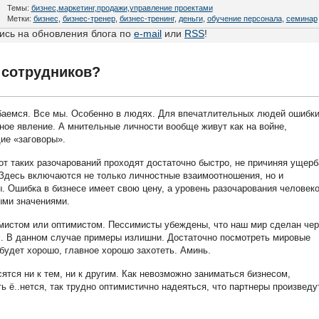
Темы:
бизнес
,
маркетинг
,
продажи
,
управление проектами
Метки:
бизнес
,
бизнес-тренер
,
бизнес-тренинг
,
деньги
,
обучение персонала
,
семинар
сь на обновления блога по
e-mail
или
RSS
!
 сотрудников?
баемся. Все мы. Особенно в людях. Для впечатлительных людей ошибки
ое явление. А мнительные личности вообще живут как на войне,
ие «заговоры».
т таких разочарований проходят достаточно быстро, не причиняя ущерб
 Здесь включаются не только личностные взаимоотношения, но и
 Ошибка в бизнесе имеет свою цену, а уровень разочарования человек
ыми значениями.
мистом или оптимистом. Пессимисты убеждены, что наш мир сделан чер
ях. В данном случае примеры излишни. Достаточно посмотреть мировые
 будет хорошо, главное хорошо захотеть. Аминь.
тся ни к тем, ни к другим. Как невозможно заниматься бизнесом,
ть ё..нется, так трудно оптимистично надеяться, что партнеры произведу