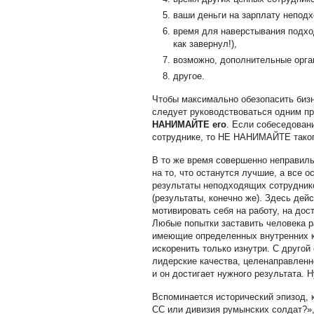
ваши деньги на зарплату неподх
время для наверстывания подхо
как завернул!),
возможно, дополнительные орга
другое.
Чтобы максимально обезопасить бизн
следует руководствоваться одним п
НАНИМАЙТЕ его
. Если собеседовани
сотруднике, то НЕ НАНИМАЙТЕ таког
В то же время совершенно неправиль
на то, что останутся лучшие, а все 
результаты неподходящих сотруднико
(результаты, конечно же). Здесь дей
мотивировать себя на работу, на дос
Любые попытки заставить человека ра
имеющие определенных внутренних к
искоренить только изнутри. С друго
лидерские качества, целенаправленн
и он достигает нужного результата. 
Вспоминается исторический эпизод, 
СС или дивизия румынских солдат?»,