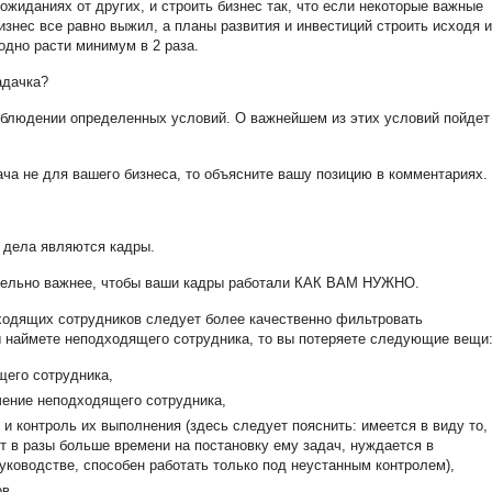
жиданиях от других, и строить бизнес так, что если некоторые важные
изнес все равно выжил, а планы развития и инвестиций строить исходя и
годно расти минимум в 2 раза.
адачка?
облюдении определенных условий. О важнейшем из этих условий пойдет
ача не для вашего бизнеса, то объясните вашу позицию в комментариях.
 дела являются кадры.
ительно важнее, чтобы ваши кадры работали КАК ВАМ НУЖНО.
ходящих сотрудников следует более качественно фильтровать
 наймете неподходящего сотрудника, то вы потеряете следующие вещи
щего сотрудника,
чение неподходящего сотрудника,
ч и контроль их выполнения
(здесь
следует
пояснить: имеется
в виду
то,
 в разы больше времени на постановку ему задач, нуждается в
ководстве, способен работать только под неустанным контролем),
в,