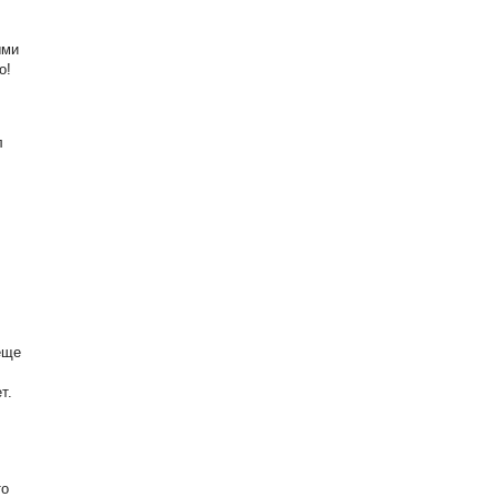
ыми
о!
л
еще
т.
то