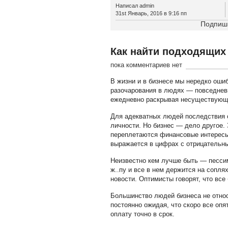
Написал admin
31st Январь, 2016 в 9:16 пп
Подпиши
Как найти подходящих
пока комментариев нет
В жизни и в бизнесе мы нередко оши
разочарования в людях — повседневн
ежедневно раскрывая несуществующ
Для адекватных людей последствия о
личности. Но бизнес — дело другое.
переплетаются финансовые интересы.
выражается в цифрах с отрицательн
Неизвестно кем лучше быть — песси
ж..пу и все в нем держится на сопл
новости. Оптимисты говорят, что все
Большинство людей бизнеса не относя
постоянно ожидая, что скоро все опя
оплату точно в срок.