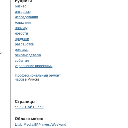
Рубрики
бизнес
интервью
исследования
маркетинг
новичку
новости
продажи
разработка
реклама
о
рекламодателю
события
управление проектами
Профессиональный ремонт
часов
в Минске.
Страницы
* * * О САЙТЕ * * *
Облако меток
Elab Media
Invest Weekend
ERP