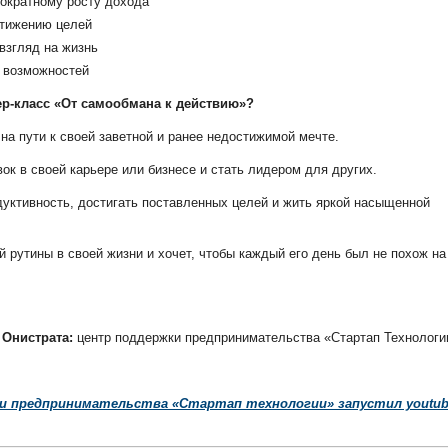
гократному росту дохода
стижению целей
взгляд на жизнь
 возможностей
ер-класс «От самообмана к действию»?
 на пути к своей заветной и ранее недостижимой мечте.
ок в своей карьере или бизнесе и стать лидером для других.
дуктивность, достигать поставленных целей и жить яркой насыщенной
ой рутины в своей жизни и хочет, чтобы каждый его день был не похож на
 Онистрата:
центр поддержки предпринимательства «Стартап Технологи
и предпринимательства «Стартап технологии» запустил youtub