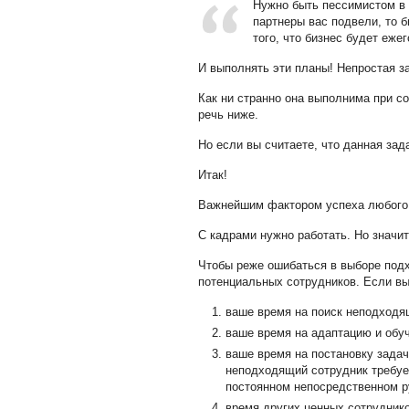
Нужно быть пессимистом в о
партнеры вас подвели, то б
того, что бизнес будет еже
И выполнять эти планы! Непростая з
Как ни странно она выполнима при с
речь ниже.
Но если вы считаете, что данная зад
Итак!
Важнейшим фактором успеха любого
С кадрами нужно работать. Но знач
Чтобы реже ошибаться в выборе под
потенциальных сотрудников. Если вы
ваше время на поиск неподходя
ваше время на адаптацию и обу
ваше время на постановку зада
неподходящий сотрудник требует
постоянном непосредственном ру
время других ценных сотруднико