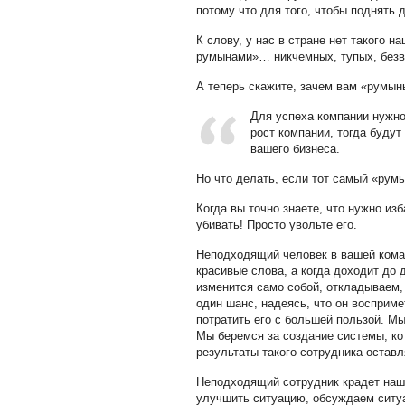
потому что для того, чтобы поднять
К слову, у нас в стране нет такого
румынами»… никчемных, тупых, безво
А теперь скажите, зачем вам «румын
Для успеха компании нужн
рост компании, тогда буду
вашего бизнеса.
Но что делать, если тот самый «рум
Когда вы точно знаете, что нужно из
убивать! Просто увольте его.
Неподходящий человек в вашей ком
красивые слова, а когда доходит до 
изменится само собой, откладываем,
один шанс, надеясь, что он восприме
потратить его с большей пользой. Мы
Мы беремся за создание системы, ко
результаты такого сотрудника остав
Неподходящий сотрудник крадет наше
улучшить ситуацию, обсуждаем ситуа