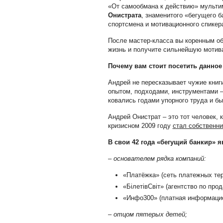
«От самообмана к действию» мульт
Онистрата
, знаменитого «бегущего б
спортсмена и мотивационного спикер
После мастер-класса вы коренным о
жизнь и получите сильнейшую мотив
Почему вам стоит посетить данно
Андрей не пересказывает чужие книг
опытом, подходами, инструментами 
ковались годами упорного труда и б
Андрей Онистрат – это тот человек,
кризисном 2009 году
стал собственн
В свои 42 года «бегущий банкир» я
–
основателем рядка компаний:
«Платёжка» (сеть платежных те
«БілетівСвіт» (агентство по про
«Инфо300» (платная информаци
–
отцом пятерых детей;