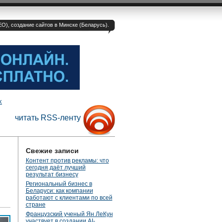
O), создание сайтов в Минске (Беларусь).
х
читать RSS-ленту
Свежие записи
Контент против рекламы: что
сегодня даёт лучший
результат бизнесу
Региональный бизнес в
Беларуси: как компании
работают с клиентами по всей
стране
Французский ученый Ян ЛеКун
участвует в создании AI-