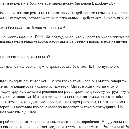
 дивизию румын в бой мне все равно нужен батальон Ваффен-СС».
 нацменьшиства как румыны, но некоторых людей все же называют «пленн
льных трусов, патологически не способных к действиям. Ничего личног
ы» в бизнесе, тем более «пленные»?!
о нанимать больше НУЖНЫХ сотрудников, чтобы рост их числа опережа
т наблюдаться качественное улучшение на каждом новом витке развития
ын» попал в вашу компанию?
бавиться от человека, нужно действовать быстро. НЕТ, не нужно его
анде находиться
не должен. Но что греха таить, все мы умеем говорить
дела, то решимость куда-то испаряется. Мы всё ждем, когда что-то
 ищем другие варианты решения вопроса, даем непутёвому сотруднику 
т урок, изменится. Мы тратим на него свое время, вместо того, чтобы
 пытаемся руководить им вручную, расходуя ресурсы, но это не помогае
торая бы частично компенсировала недостатки такого сотрудника. Но
ляют желать лучшего.
 рабочее время и начинает замахиваться на нерабочее. Мы думаем как
цию её не только с коллегами, но и несем это в семью… Это финиш! Э