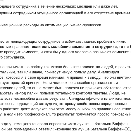
одящего сотрудника в течение нескольких месяцев или даже лет,
дящим сотрудником упущенного организацией в его отсутствие времени 
низационные расходы на оптимизацию бизнес-процессов.
ес от неподходящих сотрудников и избежать лишних проблем с ними,
ростым правилом:
если есть малейшие сомнения в сотруднике, то не 
е проводит комиссия, и хотя бы у одного человека возникают сомнения 
о сотрудника.
но принимать на работу как можно большее количество людей, в расчет
остальные, так или иначе, принесут некую пользу делу. Анализируя
в, которых я в свое время нанимал, я пришел к выводу, что они ничтож
ствует простой принцип. Если человек не способен организовать и
тижение целей, то он не может быть полезен ни при каких обстоятельства
ботать из-под палки, попытки тотального контроля тщетны. Люди, не
ачеств неспособны давать результат. Синдром офисного планктона мож
й стороны подходящий сотрудник, которому свойственны определенные
о работает, даже допуская при этом массу ошибок по причине неопытнос
Ну, а если это профессионал, то результат получается просто прекрасный
когда у немецкого генерала спросили: «что лучше — батальон Ваффен-
 он без промедления ответил: «конечно же лучше батальон Ваффен-СС,