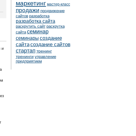
маркетинг
мастер-класс
продажи
продвижение
сайтов
разработка
разработка сайта
раскрутить сайт
раскрутка
семинар
сайта
создание
семинары
сайта
создание сайтов
 и
стартап
тренинг
тренинги
управление
предприятием
а
ом
ез
т