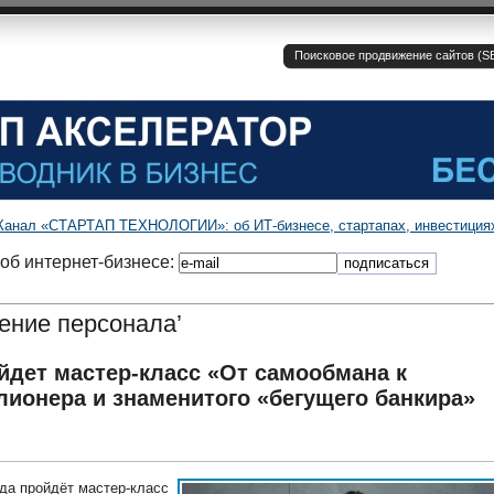
Поисковое продвижение сайтов (SE
Канал «СТАРТАП ТЕХНОЛОГИИ»: об ИТ-бизнесе, стартапах, инвестиция
об интернет-бизнесе:
ение персонала’
йдет мастер-класс «От самообмана к
ионера и знаменитого «бегущего банкира»
ода пройдёт мастер-класс