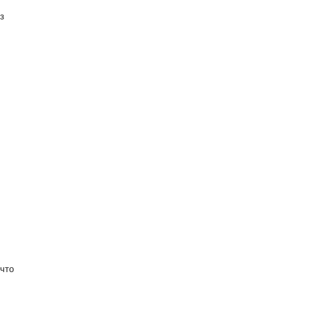
з
:
что