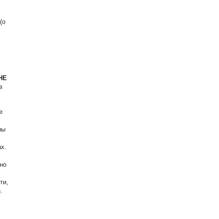
(о
НЕ
в
е
ны
х.
но
ти,
.