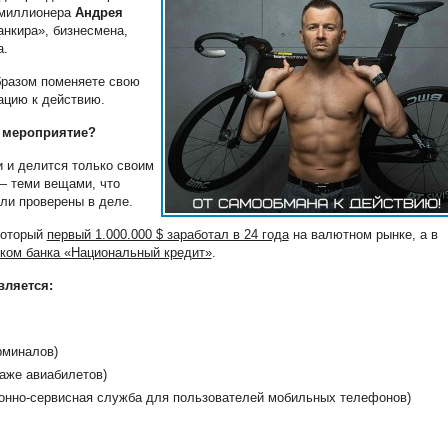
имиллионера
Андрея
анкира», бизнесмена,
а.
бразом поменяете свою
ацию к действию.
е мероприятие?
и и делится только своим
— теми вещами, что
ыли проверены в деле.
 который
первый 1.000.000 $ заработал в 24 года
на валютном рынке, а в
иком банка «Национальный кредит»
.
вляется:
рминалов)
даже авиабилетов)
онно-сервисная служба для пользователей мобильных телефонов)