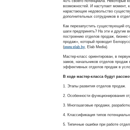
40% своего потенциала. Некоторые к
возможностей. И наступает момент, 
нарастающее недовольство существ
дополнительных сотрудников в отде
Как перезапустить существующий отд
шаги предпринять? На эти и другие в
построению отделов продаж, бизнес-
продаж», который проводит Белорусс
(
www.elab.by
, Elab Media).
Мастер-класс ориентирован, в первую
замов, начальников отделов продаж в
эффективных отделов продаж в усло
В ходе мастер-класса будут расс
1. Этапы развития отделов продаж.
2. Особенности функционирования от
3. Многошаговые продажи, разработка 
4. Классификация типов потенциальн
5. Типичные ошибки при работе отдел