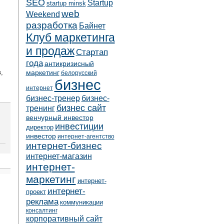
SEO
Startup
startup minsk
web
Weekend
разработка
Байнет
Клуб маркетинга
и продаж
Стартап
года
антикризисный
,
маркетинг
белорусский
бизнес
интернет
бизнес-тренер
бизнес-
бизнес сайт
тренинг
венчурный инвестор
инвестиции
директор
инвестор
интернет-агентство
интернет-бизнес
интернет-магазин
интернет-
маркетинг
интернет-
интернет-
проект
реклама
коммуникации
консалтинг
корпоративный сайт