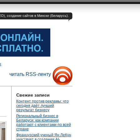
O), создание сайтов в Минске (Беларусь).
х
читать RSS-ленту
Свежие записи
Контент против рекламы: что
сегодня даёт лучший
результат бизнесу
Региональный бизнес в
Беларуси: как компании
работают с клиентами по всей
стране
Французский ученый Ян ЛеКун
участвует в создании AI-