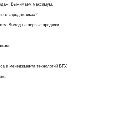
родаж. Выжимаем максимум.
ошего «продажника»?
боту. Выход на первые продажи.
ажам.
еса и менеджмента технологий БГУ.
аж.