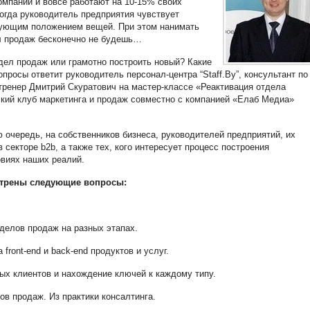
омпании и вовсе работают на 10-15% своих
когда руководитель предприятия чувствует
ующим положением вещей. При этом нанимать
л продаж бесконечно не будешь…
ел продаж или грамотно построить новый? Какие
опросы ответит руководитель персонал-центра “Staff.By”, консультант по
тренер Дмитрий Скуратович на мастер-классе «Реактивация отдела
кий клуб маркетинга и продаж совместно с компанией «Елаб Медиа»
 очередь, на собственников бизнеса, руководителей предприятий, их
 секторе b2b, а также тех, кого интересует процесс построения
виях наших реалий.
мотрены следующие вопросы:
делов продаж на разных этапах.
front-end и back-end продуктов и услуг.
ых клиентов и нахождение ключей к каждому типу.
ов продаж. Из практики консалтинга.