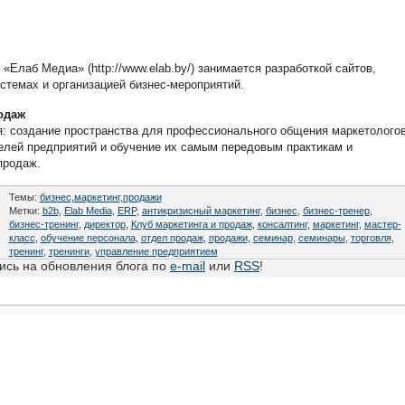
«Елаб Медиа» (http://www.elab.by/) занимается разработкой сайтов,
стемах и организацией бизнес-мероприятий.
одаж
: создание пространства для профессионального общения маркетологов
елей предприятий и обучение их самым передовым практикам и
продаж.
Темы:
бизнес
,
маркетинг
,
продажи
Метки:
b2b
,
Elab Media
,
ERP
,
антикризисный маркетинг
,
бизнес
,
бизнес-тренер
,
бизнес-тренинг
,
директор
,
Клуб маркетинга и продаж
,
консалтинг
,
маркетинг
,
мастер-
класс
,
обучение персонала
,
отдел продаж
,
продажи
,
семинар
,
семинары
,
торговля
,
тренинг
,
тренинги
,
управление предприятием
сь на обновления блога по
e-mail
или
RSS
!