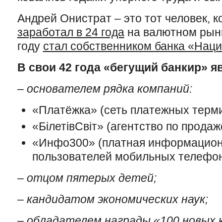
Андрей Онистрат – это тот человек, 
заработал в 24 года
на валютном рынк
году
стал собственником банка «Нац
В свои 42 года «бегущий банкир» я
–
основателем рядка компаний:
«Платёжка» (сеть платежных терм
«БілетівСвіт» (агентство по прода
«Инфо300» (платная информацион
пользователей мобильных телефо
–
отцом пятерых детей;
–
кандидатом экономических наук;
–
обладателем награды «100 новых