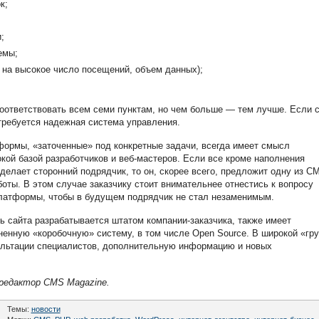
к;
;
емы;
ы на высокое число посещений, объем данных);
ответствовать всем семи пунктам, но чем больше — тем лучше. Если 
отребуется надежная система управления.
формы, «заточенные» под конкретные задачи, всегда имеет смысл
ой базой разработчиков и веб-мастеров. Если все кроме наполнения
делает сторонний подрядчик, то он, скорее всего, предложит одну из C
оты. В этом случае заказчику стоит внимательнее отнестись к вопросу
латформы, чтобы в будущем подрядчик не стал незаменимым.
ть сайта разрабатывается штатом компании-заказчика, также имеет
енную «коробочную» систему, в том числе Open Source. В широкой «гр
ультации специалистов, дополнительную информацию и новых
редактор CMS Magazine.
Темы:
новости