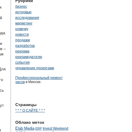
Рубрики
бизнес
х
интервью
й
исследования
маркетинг
новичку
ода.
новости
.
продажи
и
разработка
в –
реклама
ше
рекламодателю
события
управление проектами
Для
Профессиональный ремонт
го
часов
в Минске.
сь
Страницы
ут
* * * О САЙТЕ * * *
Облако меток
Elab Media
Invest Weekend
ERP
м