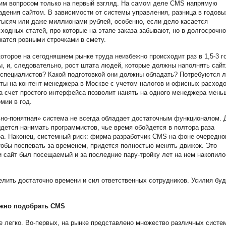
им вопросом только на первый взгляд. На самом деле CMS напрямую
адения сайтом. В зависимости от системы управления, разница в годовы
тысяч или даже миллионами рублей, особенно, если дело касается
одных статей, про которые на этапе заказа забывают, но в долгосрочно
жатся ровными строчками в смету.
оторое на сегодняшнем рынке труда неизбежно происходит раз в 1,5-3 г
 и, следовательно, рост штата людей, которые должны наполнять сайт
х специалистов? Какой подготовкой они должны обладать? Потребуются л
ы на контент-менеджера в Москве с учетом налогов и офисных расходо
за счет простого интерфейса позволит нанять на одного менеджера мень
мии в год.
ивно-понятная» система не всегда обладает достаточным функционалом. 
ется нанимать программистов, чье время обойдется в полтора раза
а. Наконец, системный риск: фирма-разработчик CMS на фоне очередно
чтобы поспевать за временем, придется полностью менять движок. Это
и сайт был посещаемый и за последние пару-тройку лет на нем накопило
елить достаточно времени и сил ответственных сотрудников. Усилия буд
ожно подобрать CMS
 легко. Во-первых, на рынке представлено множество различных систе