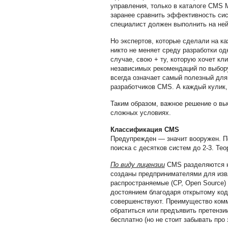
управления, только в каталоге CMS M
заранее сравнить эффективность си
специалист должен выполнить на ней
Но экспертов, которые сделали на ка
никто не меняет среду разработки о
случае, свою + ту, которую хочет кл
независимых рекомендаций по выбору
всегда означает самый полезный для 
разработчиков CMS. А каждый кулик, 
Таким образом, важное решение о вы
сложных условиях.
Классификация CMS
Предупрежден — значит вооружен. П
поиска с десятков систем до 2-3. Те
По виду лицензии
CMS разделяются н
созданы предпринимателями для изв
распространяемые (СР, Open Source)
достоянием благодаря открытому код
совершенствуют. Преимущество ком
обратиться или предъявить претензи
бесплатно (но не стоит забывать про