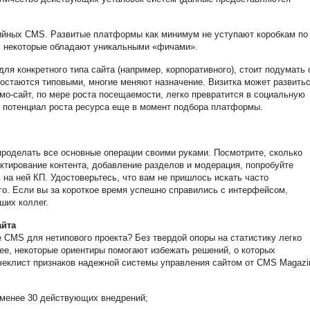
дийных CMS. Развитые платформы как минимум не уступают коробкам по
, некоторые обладают уникальными «фичами».
я конкретного типа сайта (например, корпоративного), стоит подумать 
 остаются типовыми, многие меняют назначение. Визитка может развитьс
мо-сайт, по мере роста посещаемости, легко превратится в социальную
ть потенциал роста ресурса еще в момент подбора платформы.
роделать все основные операции своими руками. Посмотрите, сколько
ктирование контента, добавление разделов и модерация, попробуйте
 на ней КП. Удостоверьтесь, что вам не пришлось искать часто
о. Если вы за короткое время успешно справились с интерфейсом,
ших коллег.
айта
 CMS для нетипового проекта? Без твердой опоры на статистику легко
ее, некоторые ориентиры помогают избежать решений, о которых
чеклист признаков надежной системы управления сайтом от CMS Magazi
 менее 30 действующих внедрений;