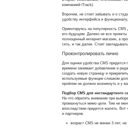
компанией
iTrack
).
Впрочем, не стоит забывать и о сту
удобству интерфейса и функционалу
Ориентируясь на популярность CMS дл
его будущем. Далеко не все проекты
полноценный интернет-магазин, а про
сеть, и так далее. Стоит закладыва
Проконтролировать лично
Для оценки удобства CMS придется п
времени занимает добавление и реда
создать новую страницу и прикрепить
используемые функции слишком долг
проблем не должно возникнуть и у ва
Подбор CMS для нестандартного с
На что обратить внимание при выборе
промахнуться мимо цели. Тем не мен
впоследствии придется жалеть. Вот 
и партнеров:
возраст CMS не менее 3 лет, не