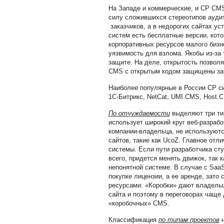
На Западе и коммерческие, и СР CMS
силу сложившихся стереотипов ауди
заказчиков, а в недорогих сайтах ус
систем есть бесплатные версии, кот
корпоративных ресурсов малого бизн
уязвимость для взлома. Якобы из-за 
защите. На деле, открытость позвол
CMS с открытым кодом защищены зач
Наиболее популярные в России СР си
1С-Битрикс, NetCat, UMI.CMS, Host.
По отчуждаемости
выделяют три ти
использует широкий круг веб-разраб
компании-владельца, не используются
сайтов, такие как
UcoZ
. Главное отли
системы. Если пути разработчика сту
всего, придется менять движок, так 
непонятной системе. В случае с SaaS
покупке лицензии, а ее аренде, зато
ресурсами. «Коробки» дают владельц
сайта и поэтому в переговорах чаще
«коробочных» CMS.
Классификация
по типам проектов
н