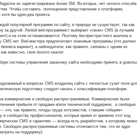
agazine их зарегистрировано более 350. Во-вторых, нет четкого способа
стем. Чтобы составить полноценное представление о платформе,
 хотя бы один-два проекта.
ждой популярной программе по сайту, в природе не существует, так как
дну за другой. Любой веб-программист выбирает «свою» CMS (в лучшем
иент) и на этом останавливается. Поэтому беспристрастного анализа и
 CMS нет. Веб-мастера предпочитают знакомые программы (что далеко 
бизнеса вариант), а наблюдатели, как правило, связаны с одним из
как известно, свое болото хвалит.
боре системы управления заказчику сайта необходимо принять в доволь
одкованный в вопросах CMS владелец сайта с легкостью сузит поле дл
оретическую подготовку следует начать с классификации платформ.
а коммерческие и свободно распространяемые. Коммерческие были
лечения прибыли от продажи и/или технической поддержки, а свободно
 — это, как правило, плоды труда энтузиастов, ставшие «общим»
у и сообществу профессионалов, которые время от времени этот код
мерческих
CMS
в гарантиях — всегда есть разработчик, к которому можн
и. Свободно распространяемые системы отличаются тем, что их ядро
 затраты на поддержку).