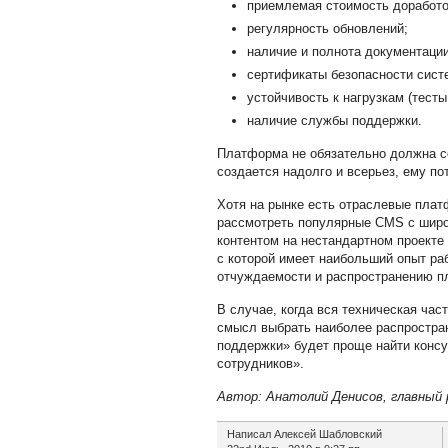
приемлемая стоимость доработо
регулярность обновлений;
наличие и полнота документации
сертификаты безопасности сист
устойчивость к нагрузкам (тест
наличие службы поддержки.
Платформа не обязательно должна со
создается надолго и всерьез, ему п
Хотя на рынке есть отраслевые плат
рассмотреть популярные CMS с широк
контентом на нестандартном проекте 
с которой имеет наибольший опыт раб
отчуждаемости и распространению п
В случае, когда вся техническая час
смысл выбрать наиболее распростран
поддержки» будет проще найти конс
сотрудников».
Автор: Анатолий Денисов, главный 
Написал Алексей Шабловский