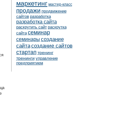
маркетинг
мастер-класс
продажи
продвижение
сайтов
разработка
разработка сайта
раскрутить сайт
раскрутка
семинар
сайта
создание
семинары
сайта
создание сайтов
стартап
тренинг
ся
тренинги
управление
предприятием
ьца
е