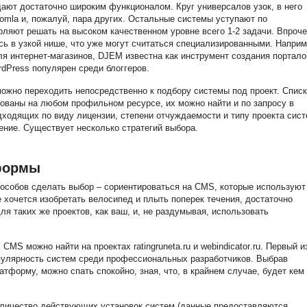
ают достаточно широким функционалом. Круг универсалов узок, в него
Joomla и, пожалуй, пара других. Остальные системы уступают по
оляют решать на высоком качественном уровне всего 1-2 задачи. Впроче
ь в узкой нише, что уже могут считаться специализированными. Наприм
 интернет-магазинов, DJEM известна как инструмент создания портало
rdPress популярен среди блоггеров.
жно переходить непосредственно к подбору системы под проект. Списк
ваны на любом профильном ресурсе, их можно найти и по запросу в
дходящих по виду лицензии, степени отчуждаемости и типу проекта сист
ние. Существует несколько стратегий выбора.
формы
особов сделать выбор – сориентироваться на CMS, которые используют
 хочется изобретать велосипед и плыть поперек течения, достаточно
я таких же проектов, как ваш, и, не раздумывая, использовать
CMS можно найти на проектах ratingruneta.ru и
webindicator
.ru. Первый и
опулярность систем среди профессиональных разработчиков. Выбрав
тформу, можно спать спокойно, зная, что, в крайнем случае, будет кем
оличество действующих установок систем (данные предоставляются