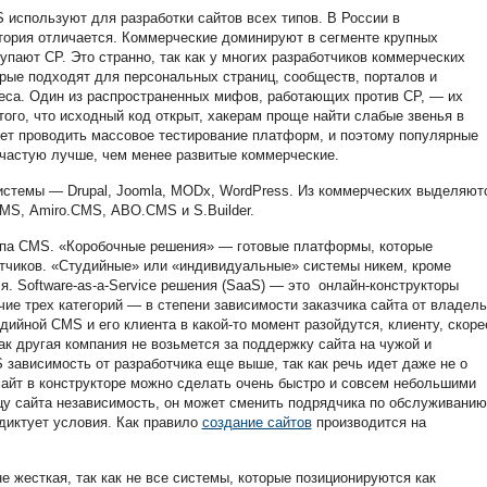
 используют для разработки сайтов всех типов. В России в
тория отличается. Коммерческие доминируют в сегменте крупных
тупают СР. Это странно, так как у многих разработчиков коммерческих
орые подходят для персональных страниц, сообществ, порталов и
еса. Один из распространенных мифов, работающих против СР, — их
того, что исходный код открыт, хакерам проще найти слабые звенья в
яет проводить массовое тестирование платформ, и поэтому популярные
астую лучше, чем менее развитые коммерческие.
стемы — Drupal, Joomla,
MODx
, WordPress. Из коммерческих выделяют
CMS,
Amiro
.
CMS
,
ABO
.
CMS
и S.Builder.
па CMS. «Коробочные решения» — готовые платформы, которые
отчиков. «Студийные» или
«индивидуальные» системы никем, кроме
. Software-as-a-Service решения (SaaS) — это онлайн-конструкторы
чие трех категорий — в степени зависимости заказчика сайта от владел
дийной CMS и его клиента в какой-то момент разойдутся, клиенту, скоре
как другая компания не возьмется за поддержку сайта на чужой и
 зависимость от разработчика еще выше, так как речь идет даже не о
 сайт в конструкторе можно сделать очень быстро и совсем небольшими
у сайта независимость, он может сменить подрядчика по обслуживанию
 диктует условия. Как правило
создание сайтов
производится на
е жесткая, так как не все системы, которые позиционируются как