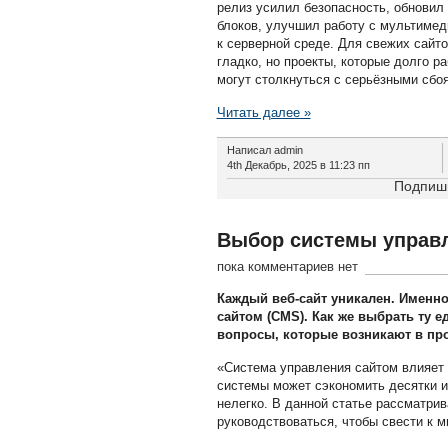
релиз усилил безопасность, обновил
блоков, улучшил работу с мультимед
к серверной среде. Для свежих сайт
гладко, но проекты, которые долго р
могут столкнуться с серьёзными сбо
Читать далее »
Написал admin
4th Декабрь, 2025 в 11:23 пп
Подпиши
Выбор системы управл
пока комментариев нет
Каждый веб-сайт уникален. Именно
сайтом (
CMS
). Как же выбрать ту
вопросы, которые возникают в пр
«Система управления сайтом влияет 
системы может сэкономить десятки и
нелегко. В данной статье рассматри
руководствоваться, чтобы свести к 