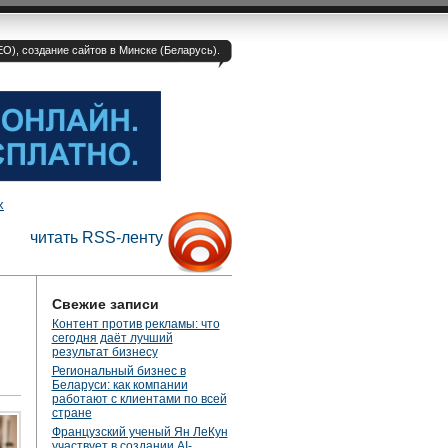
O), создание сайтов в Минске (Беларусь).
х
читать RSS-ленту
Свежие записи
Контент против рекламы: что
сегодня даёт лучший
результат бизнесу
Региональный бизнес в
Беларуси: как компании
работают с клиентами по всей
стране
Французский ученый Ян ЛеКун
участвует в создании AI-