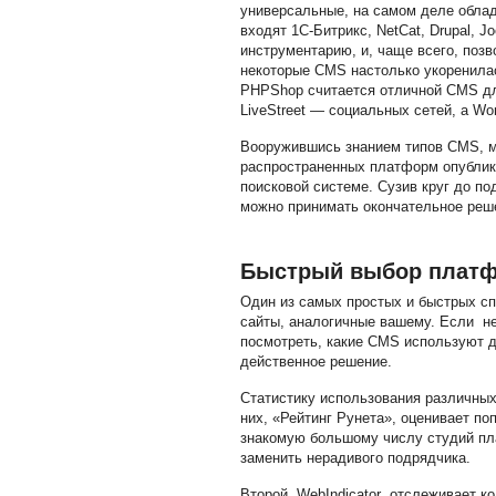
универсальные, на самом деле облад
входят 1С-Битрикс, NetCat, Drupal, 
инструментарию, и, чаще всего, позв
некоторые CMS настолько укоренилас
PHPShop считается отличной CMS для
LiveStreet — социальных сетей, а Wo
Вооружившись знанием типов CMS, мо
распространенных платформ опублико
поисковой системе. Сузив круг до по
можно принимать окончательное реше
Быстрый выбор плат
Один из самых простых и быстрых сп
сайты, аналогичные вашему. Если не
посмотреть, какие CMS используют дл
действенное решение.
Статистику использования различных 
них, «Рейтинг Рунета», оценивает п
знакомую большому числу студий пла
заменить нерадивого подрядчика.
Второй,
WebIndicator
, отслеживает к