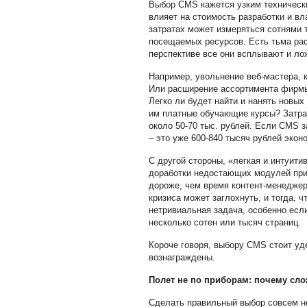
Выбор CMS кажется узким техническ
влияет на стоимость разработки и вл
затратах может измеряться сотнями 
посещаемых ресурсов. Есть тьма расх
перспективе все они всплывают и ло
Например, увольнение веб-мастера, к
Или расширение ассортимента фирмы,
Легко ли будет найти и нанять новы
им платные обучающие курсы? Затрат
около 50-70 тыс. рублей. Если CMS 
– это уже 600-840 тысяч рублей эконо
С другой стороны, «легкая и интуит
доработки недостающих модулей прид
дороже, чем время контент-менеджер
кризиса может заглохнуть, и тогда, 
нетривиальная задача, особенно есл
несколько сотен или тысяч страниц.
Короче говоря, выбору CMS стоит уд
вознаграждены.
Полет не по приборам: почему сл
Сделать правильный выбор совсем не