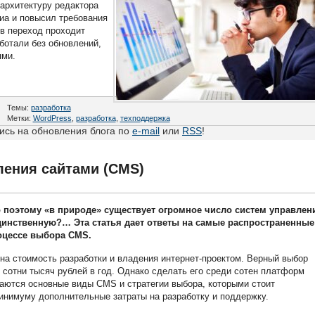
 архитектуру редактора
иа и повысил требования
ов переход проходит
аботали без обновлений,
ями.
Темы:
разработка
Метки:
WordPress
,
разработка
,
техподдержка
сь на обновления блога по
e-mail
или
RSS
!
ения сайтами (CMS)
 поэтому «в природе» существует огромное число систем управлен
 единственную?… Эта статья дает ответы на самые распространенные
оцессе выбора CMS.
на стоимость разработки и владения интернет-проектом. Верный выбор
 сотни тысяч рублей в год. Однако сделать его среди сотен платформ
ваются основные виды CMS и стратегии выбора, которыми стоит
минимуму дополнительные затраты на разработку и поддержку.