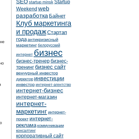
SEO
Startup
startup minsk
web
Weekend
разработка
Байнет
Клуб маркетинга
и продаж
Стартап
года
антикризисный
не
маркетинг
белорусский
бизнес
интернет
бизнес-тренер
бизнес-
но
бизнес сайт
тренинг
венчурный инвестор
инвестиции
директор
инвестор
я
интернет-агентство
интернет-бизнес
интернет-магазин
интернет-
маркетинг
интернет-
интернет-
проект
о
реклама
коммуникации
консалтинг
корпоративный сайт