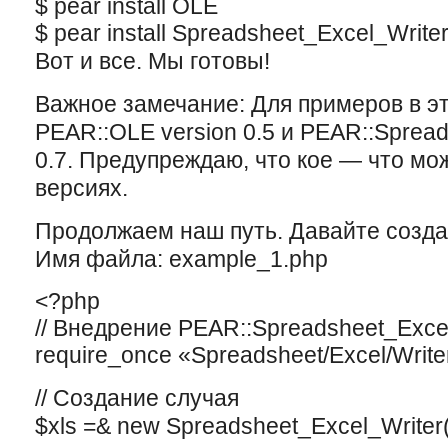
$ pear install OLE
$ pear install Spreadsheet_Excel_Write
Вот и все. Мы готовы!
Важное замечание: Для примеров в эт
PEAR::OLE version 0.5 и PEAR::Spread
0.7. Предупреждаю, что кое — что мо
версияx.
Продолжаем наш путь. Давайте созда
Имя файла: example_1.php
<?php
// Внедрение PEAR::Spreadsheet_Exce
require_once «Spreadsheet/Excel/Write
// Создание случая
$xls =& new Spreadsheet_Excel_Writer(