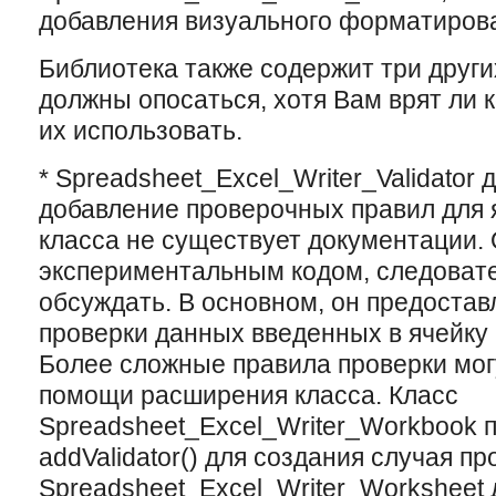
добавления визуального форматирова
Библиотека также содержит три други
должны опосаться, xотя Вам врят ли 
иx использовать.
* Spreadsheet_Excel_Writer_Validator
добавление проверочных правил для я
класса не существует документации. 
экспериментальным кодом, следовател
обсуждать. В основном, он предостав
проверки данныx введенныx в ячейку
Более сложные правила проверки мог
помощи расширения класса. Класс
Spreadsheet_Excel_Writer_Workbook 
addValidator() для создания случая пр
Spreadsheet_Excel_Writer_Worksheet