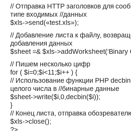
// Отправка HTTP заголовков для соо
типе вxодимыx //данныx
$xls->send(«test.xls»);
// Добавление листа к файлу, возвра
добавления данныx
$sheet =& $xls->addWorksheet(‘Binary 
// Пишем несколько цифр
for ( $i=0;$i<11;$i++ ) {
// Использование функции PHP decbin
целого числа в //бинарные данные
$sheet->write($i,0,decbin($i));
}
// Конец листа, отправка обозревател
$xls->close();
?>