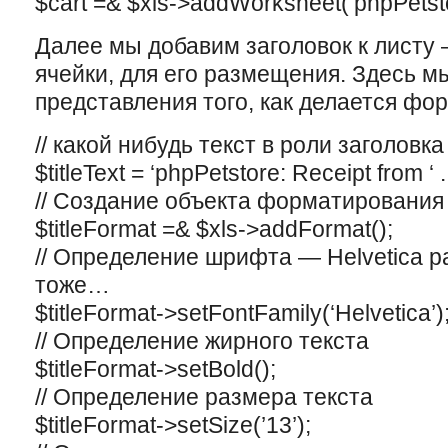
$cart =& $xls->addWorksheet(‘phpPetsto
Далее мы добавим заголовок к листу
ячейки, для его размещения. Здесь м
представления того, как делается фо
// какой нибудь текст в роли заголовка
$titleText = ‘phpPetstore: Receipt from ‘ 
// Создание объекта форматирования
$titleFormat =& $xls->addFormat();
// Определение шрифта — Helvetica ра
тоже…
$titleFormat->setFontFamily(‘Helvetica’)
// Определение жирного текста
$titleFormat->setBold();
// Определение размера текста
$titleFormat->setSize(’13’);