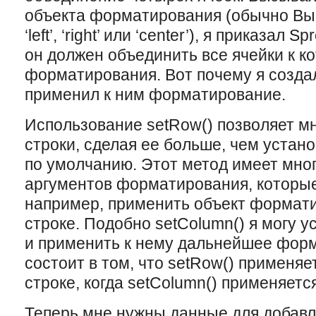
объекта форматирования (обычно Вы 
‘left’, ‘right’ или ‘center’), я приказал 
он должен объединить все ячейки к к
форматирования. Вот почему я создал
применил к ним форматирование.
Использование setRow() позволяет м
строки, сделая ее больше, чем устано
по умолчанию. Этот метод имеет мно
аргументов форматирования, которые
например, применить объект формати
строке. Подобно setColumn() я могу 
и применить к нему дальнейшее фор
состоит в том, что setRow() применяе
строке, когда setColumn() применяетс
Теперь мне нужны данные для добавле