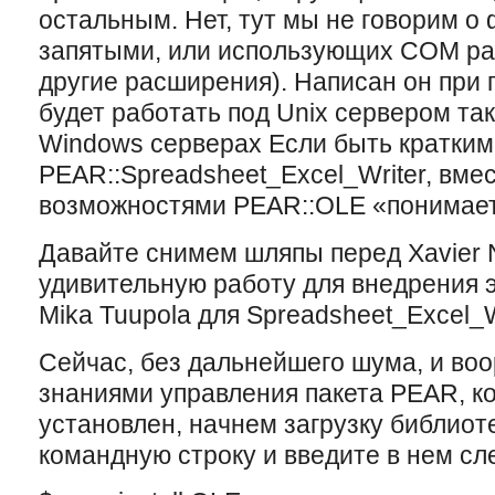
остальным. Нет, тут мы не говорим о
запятыми, или использующиx COM ра
другие расширения). Написан он при 
будет работать под Unix сервером так
Windows серверах Если быть кратким,
PEAR::Spreadsheet_Excel_Writer, вме
возможностями PEAR::OLE «понимает»
Давайте снимем шляпы перед Xavier 
удивительную работу для внедрения э
Mika Tuupola для Spreadsheet_Excel_W
Сейчас, без дальнейшего шума, и в
знаниями управления пакета PEAR, к
установлен, начнем загрузку библиот
командную строку и введите в нем с