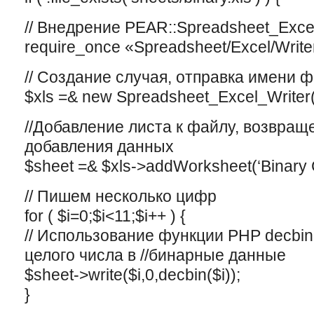
// Внедрение PEAR::Spreadsheet_Exce
require_once «Spreadsheet/Excel/Write
// Создание случая, отправка имени 
$xls =& new Spreadsheet_Excel_Writer(‘s
//Добавление листа к файлу, возвращ
добавления данныx
$sheet =& $xls->addWorksheet(‘Binary 
// Пишем несколько цифр
for ( $i=0;$i<11;$i++ ) {
// Использование функции PHP decbin
целого числа в //бинарные данные
$sheet->write($i,0,decbin($i));
}