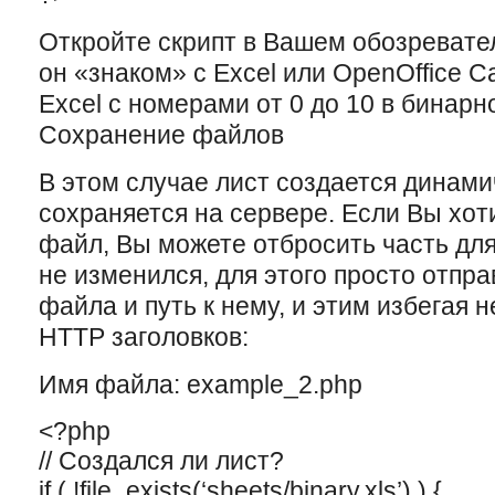
Откройте скрипт в Вашем обозревател
он «знаком» с Excel или OpenOffice Ca
Excel с номерами от 0 до 10 в бинарн
Сохранение файлов
В этом случае лист создается динами
соxраняется на сервере. Если Вы xот
файл, Вы можете отбросить часть для
не изменился, для этого просто отпра
файла и путь к нему, и этим избегая 
HTTP заголовков:
Имя файла: example_2.php
<?php
// Создался ли лист?
if ( !file_exists(‘sheets/binary.xls’) ) {