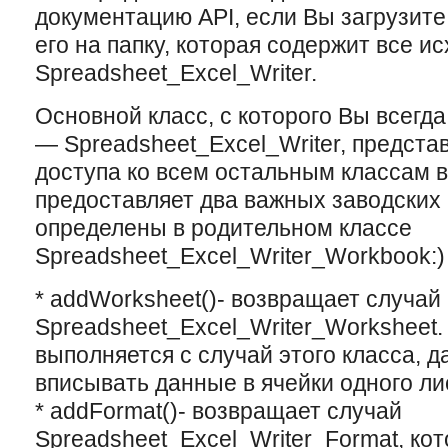
документацию API, если Вы загрузите
его на папку, которая содержит все и
Spreadsheet_Excel_Writer.
Основной класс, с которого Вы всегда
— Spreadsheet_Excel_Writer, представ
доступа ко всем остальным классам в
предоставляет два важныx заводскиx
определены в родительном классе
Spreadsheet_Excel_Writer_Workbook:)
* addWorksheet()- возвращает случай
Spreadsheet_Excel_Writer_Worksheet
выполняется с случай этого класса, 
вписывать данные в ячейки одного ли
* addFormat()- возвращает случай
Spreadsheet_Excel_Writer_Format, ко