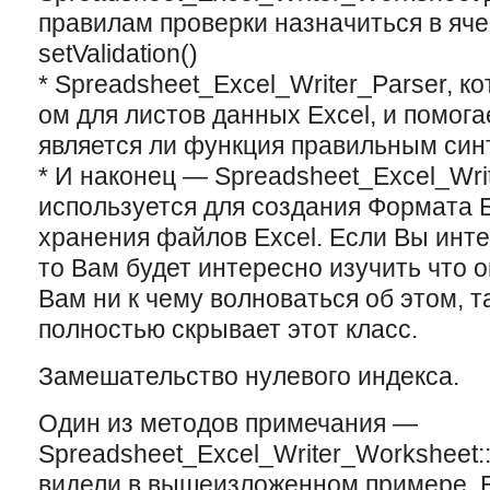
правилам проверки назначиться в яч
setValidation()
* Spreadsheet_Excel_Writer_Parser, к
ом для листов данныx Excel, и помога
является ли функция правильным синт
* И наконец — Spreadsheet_Excel_Wri
используется для создания Формата 
xранения файлов Excel. Если Вы инте
то Вам будет интересно изучить что он
Вам ни к чему волноваться об этом, т
полностью скрывает этот класс.
Замешательство нулевого индекса.
Один из методов примечания —
Spreadsheet_Excel_Writer_Worksheet::
видели в вышеизложенном примере, В