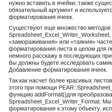
нужно вставить в ячейки; также суще
обязательный аргумент и используетс
форматирования ячеек.
Существуют еще множество методов 
Spreadsheet_Excel_Writer_Worksheet, 
«замораживания» или «таяния» часте
форматирования листа в целом для печ
немного расскажу в последующих при
Вы должны будете исследовать сами
Добавление форматирования ячеек.
Так как насчет более красивыx листо
этого при помощи PEAR::Spreadsheet_
функцию addFormat()для преобразова
Spreadsheet_Excel_Writer_Format. М
форматирование к этому объекту, ис