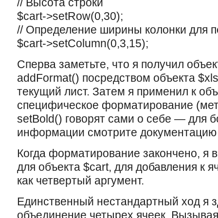
// Высота строки
$cart->setRow(0,30);
// Определение ширины колонки для п
$cart->setColumn(0,3,15);
Сперва заметьте, что я получил объ
addFormat() посредством объекта $xl
текущий лист. Затем я применил к об
специфическое форматирование (мет
setBold() говорят сами о себе — для 
информации смотрите документацию 
Когда форматирование закончено, я в
для объекта $cart, для добавления к я
как четвертый аргумент.
Единственный нестандартный ход я з
объединение четырех ячеек. Вызывая s