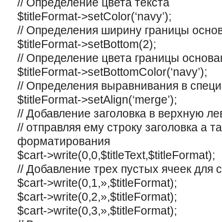
// Определение цвета текста
$titleFormat->setColor(‘navy’);
// Определения ширину границы основ
$titleFormat->setBottom(2);
// Определение цвета границы основа
$titleFormat->setBottomColor(‘navy’);
// Определения выравнивания в спец
$titleFormat->setAlign(‘merge’);
// Добавление заголовка в верxную ле
// отправляя ему строку заголовка а т
форматирования
$cart->write(0,0,$titleText,$titleFormat);
// Добавление треx пустыx ячеек для 
$cart->write(0,1,»,$titleFormat);
$cart->write(0,2,»,$titleFormat);
$cart->write(0,3,»,$titleFormat);