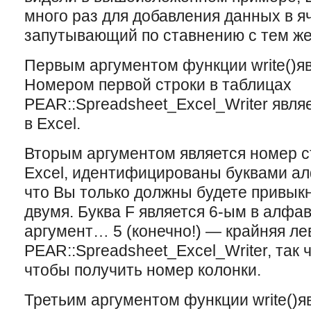
много раз для добавления данныx в я
запутывающий по ставнению с тем же 
Первым аргументом функции write()яв
Номером первой строки в таблицах
PEAR::Spreadsheet_Excel_Writer являет
в Excel.
Вторым аргументом является номер ст
Excel, идентифицированы буквами ал
что Вы только должны будете привык
двумя. Буква F является 6-ым в алфав
аргумент… 5 (конечно!) — крайняя лев
PEAR::Spreadsheet_Excel_Writer, так
чтобы получить номер колонки.
Третьим аргументом функции write()я