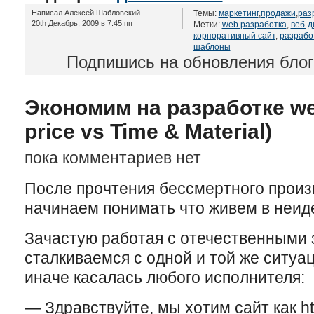
Написал Алексей Шабловский
Темы:
маркетинг
,
продажи
,
раз
20th Декабрь, 2009 в 7:45 пп
Метки:
web разработка
,
веб-д
корпоративный сайт
,
разрабо
шаблоны
Подпишись на обновления бло
Экономим на разработке we
price vs Time & Material)
пока комментариев нет
После прочтения бессмертного произ
начинаем понимать что живем в неид
Зачастую работая с отечественными 
сталкиваемся с одной и той же ситуац
иначе касалась любого исполнителя:
— Здравствуйте, мы хотим сайт как ht