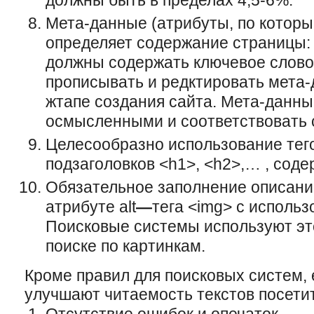
должны быть в пределах 4,5-6%.
Мета-данные (атрибуты, по которы
определяет содержание страницы: tit
должны содержать ключевое слово
прописывать и редктировать мета
жтапе создания сайта. Мета-данн
осмысленными и соответствовать 
Целесообразно использование тего
подзаголовков <h1>, <h2>,… , сод
Обязательное заполнение описаний
атрибуте alt
—
тега <img> с исполь
Поисковые системы используют это
поиске по картинкам.
Кроме правил для поисковых систем, 
улучшают читаемость текстов посети