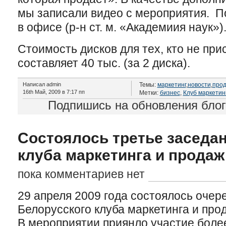
мы записали видео с мероприятия. П
в офисе (р-н ст. м. «Академиия наук»)
Стоимость дисков для тех, кто не пр
составляет 40 тыс. (за 2 диска).
Написал admin
Темы:
маркетинг
,
новости
,
про
16th Май, 2009 в 7:17 пп
Метки:
бизнес
,
Клуб маркетин
Подпишись на обновления бло
Состоялось третье заседа
клуба маркетинга и продаж
пока комментариев нет
29 апреля 2009 года состоялось очер
Белорусского клуба маркетинга и про
В мероприятии приянло участие более