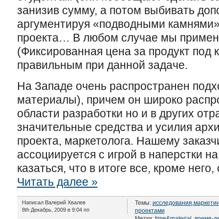
занизив сумму, а потом выбивать доп
аргументируя «подводными камнями»
проекта… В любом случае мы применя
(Фиксированная цена за продукт под к
правильным при данной задаче.
На Западе очень распространен подхо
материалы), причем он широко распро
области разработки но и в других отр
значительные средства и усилия арх
проекта, маркетолога. Нашему заказч
ассоциируется с игрой в наперстки на
казаться, что в итоге все, кроме него
Читать далее »
Написал Валерий Хвалев
Темы:
исследования
,
маркетин
8th Декабрь, 2009 в 9:04 пп
проектами
Метки:
time&material
,
время-д